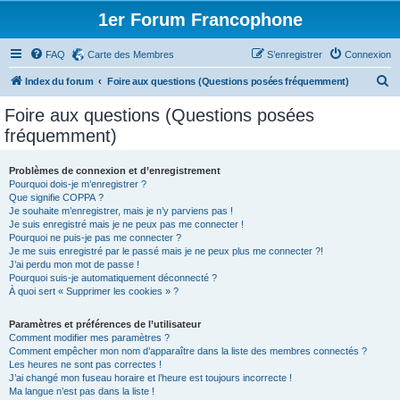
1er Forum Francophone
FAQ
Carte des Membres
S’enregistrer
Connexion
R
Index du forum
Foire aux questions (Questions posées fréquemment)
e
Foire aux questions (Questions posées
c
fréquemment)
h
e
Problèmes de connexion et d’enregistrement
Pourquoi dois-je m’enregistrer ?
r
Que signifie COPPA ?
c
Je souhaite m’enregistrer, mais je n’y parviens pas !
Je suis enregistré mais je ne peux pas me connecter !
h
Pourquoi ne puis-je pas me connecter ?
Je me suis enregistré par le passé mais je ne peux plus me connecter ?!
e
J’ai perdu mon mot de passe !
r
Pourquoi suis-je automatiquement déconnecté ?
À quoi sert « Supprimer les cookies » ?
Paramètres et préférences de l’utilisateur
Comment modifier mes paramètres ?
Comment empêcher mon nom d’apparaître dans la liste des membres connectés ?
Les heures ne sont pas correctes !
J’ai changé mon fuseau horaire et l’heure est toujours incorrecte !
Ma langue n’est pas dans la liste !