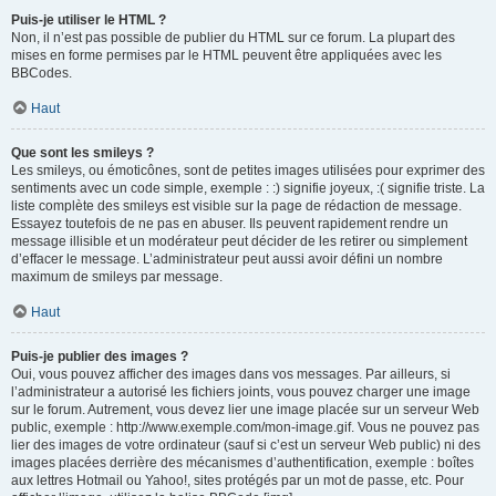
Puis-je utiliser le HTML ?
Non, il n’est pas possible de publier du HTML sur ce forum. La plupart des
mises en forme permises par le HTML peuvent être appliquées avec les
BBCodes.
Haut
Que sont les smileys ?
Les smileys, ou émoticônes, sont de petites images utilisées pour exprimer des
sentiments avec un code simple, exemple : :) signifie joyeux, :( signifie triste. La
liste complète des smileys est visible sur la page de rédaction de message.
Essayez toutefois de ne pas en abuser. Ils peuvent rapidement rendre un
message illisible et un modérateur peut décider de les retirer ou simplement
d’effacer le message. L’administrateur peut aussi avoir défini un nombre
maximum de smileys par message.
Haut
Puis-je publier des images ?
Oui, vous pouvez afficher des images dans vos messages. Par ailleurs, si
l’administrateur a autorisé les fichiers joints, vous pouvez charger une image
sur le forum. Autrement, vous devez lier une image placée sur un serveur Web
public, exemple : http://www.exemple.com/mon-image.gif. Vous ne pouvez pas
lier des images de votre ordinateur (sauf si c’est un serveur Web public) ni des
images placées derrière des mécanismes d’authentification, exemple : boîtes
aux lettres Hotmail ou Yahoo!, sites protégés par un mot de passe, etc. Pour