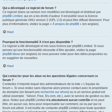
Qui a développé ce logiciel de forum ?
Ce logiciel (dans sa version non modifiée) est développé et distribué par
phpBB Limited
, qui en a les droits d’auteur. Il est publié sous la licence
publique générale GNU version 2 (GPL-2.0) et peut être diffusé librement. Pour
plus d’informations, visitez la page «
À propos de phpBB
» (en anglais).
Haut
Pourquoi la fonctionnalité X n’est pas disponible ?
Ce logiciel a été développé et mis sous licence par phpBB Limited. Si vous
pensez qu’une fonctionnalité nécessite d’être ajoutée, visitez la page
phpBB Ideas
(en anglais) où vous pouvez voter pour des idées proposées ou
en suggérer de nouvelles.
Haut
Qui contacter pour les abus ou les questions légales concernant ce
forum ?
Contactez n’importe lequel des administrateurs de la liste « L’équipe du
forum ». Si vous restez sans réponse alors prenez contact avec le propriétaire
du domaine (en faisant une
recherche sur whois
) ou si un service gratuit est
utilisé (exemple : Yahoo!, Free, f2s.com, etc.), avec le service de gestion ou des
abus. Notez que phpBB Limited
n’a absolument aucun contrôle
et ne peut
être, en aucun cas, tenu pour responsable sur
comment
,
où
ou
par qui
ce
forum est utilisé. Il est inutile de contacter phpBB Limited pour toute question