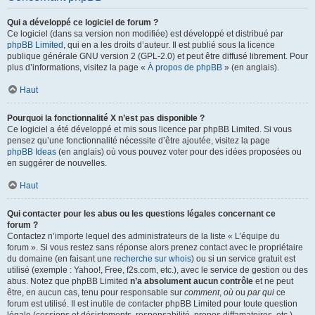
Qui a développé ce logiciel de forum ?
Ce logiciel (dans sa version non modifiée) est développé et distribué par
phpBB Limited
, qui en a les droits d’auteur. Il est publié sous la licence
publique générale GNU version 2 (GPL-2.0) et peut être diffusé librement. Pour
plus d’informations, visitez la page «
À propos de phpBB
» (en anglais).
Haut
Pourquoi la fonctionnalité X n’est pas disponible ?
Ce logiciel a été développé et mis sous licence par phpBB Limited. Si vous
pensez qu’une fonctionnalité nécessite d’être ajoutée, visitez la page
phpBB Ideas
(en anglais) où vous pouvez voter pour des idées proposées ou
en suggérer de nouvelles.
Haut
Qui contacter pour les abus ou les questions légales concernant ce
forum ?
Contactez n’importe lequel des administrateurs de la liste « L’équipe du
forum ». Si vous restez sans réponse alors prenez contact avec le propriétaire
du domaine (en faisant une
recherche sur whois
) ou si un service gratuit est
utilisé (exemple : Yahoo!, Free, f2s.com, etc.), avec le service de gestion ou des
abus. Notez que phpBB Limited
n’a absolument aucun contrôle
et ne peut
être, en aucun cas, tenu pour responsable sur
comment
,
où
ou
par qui
ce
forum est utilisé. Il est inutile de contacter phpBB Limited pour toute question