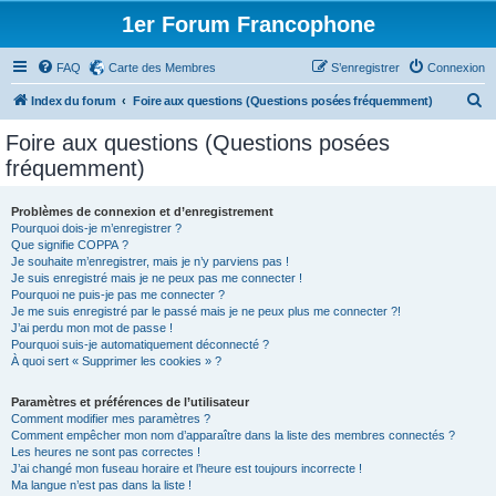
1er Forum Francophone
FAQ
Carte des Membres
S’enregistrer
Connexion
R
Index du forum
Foire aux questions (Questions posées fréquemment)
e
Foire aux questions (Questions posées
c
fréquemment)
h
e
Problèmes de connexion et d’enregistrement
Pourquoi dois-je m’enregistrer ?
r
Que signifie COPPA ?
c
Je souhaite m’enregistrer, mais je n’y parviens pas !
Je suis enregistré mais je ne peux pas me connecter !
h
Pourquoi ne puis-je pas me connecter ?
Je me suis enregistré par le passé mais je ne peux plus me connecter ?!
e
J’ai perdu mon mot de passe !
r
Pourquoi suis-je automatiquement déconnecté ?
À quoi sert « Supprimer les cookies » ?
Paramètres et préférences de l’utilisateur
Comment modifier mes paramètres ?
Comment empêcher mon nom d’apparaître dans la liste des membres connectés ?
Les heures ne sont pas correctes !
J’ai changé mon fuseau horaire et l’heure est toujours incorrecte !
Ma langue n’est pas dans la liste !