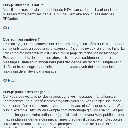
Puis-je utiliser le HTML ?
Non, il n’est pas possible de publier du HTML sur ce forum. La plupart des
mises en forme permises par le HTML peuvent être appliquées avec les
BBCodes.
Haut
Que sont les smileys ?
Les smileys, ou émoticônes, sont de petites images utilisées pour exprimer des
sentiments avec un code simple, exemple : :) signifie joyeux, :( signifie triste. La
liste complète des smileys est visible sur la page de rédaction de message.
Essayez toutefois de ne pas en abuser. Ils peuvent rapidement rendre un
message illisible et un modérateur peut décider de les retirer ou simplement
d’effacer le message. L’administrateur peut aussi avoir défini un nombre
maximum de smileys par message.
Haut
Puis-je publier des images ?
Oui, vous pouvez afficher des images dans vos messages. Par ailleurs, si
l’administrateur a autorisé les fichiers joints, vous pouvez charger une image
sur le forum. Autrement, vous devez lier une image placée sur un serveur Web
public, exemple : http://www.exemple.com/mon-image.gif. Vous ne pouvez pas
lier des images de votre ordinateur (sauf si c’est un serveur Web public) ni des
images placées derrière des mécanismes d’authentification, exemple : boîtes
aux lettres Hotmail ou Yahoo!, sites protégés par un mot de passe, etc. Pour