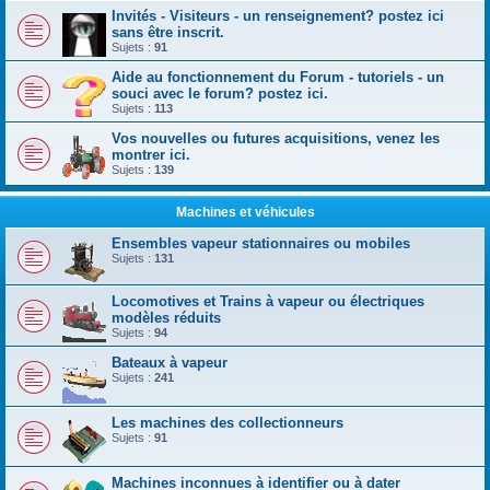
Invités - Visiteurs - un renseignement? postez ici
sans être inscrit.
Sujets :
91
Aide au fonctionnement du Forum - tutoriels - un
souci avec le forum? postez ici.
Sujets :
113
Vos nouvelles ou futures acquisitions, venez les
montrer ici.
Sujets :
139
Machines et véhicules
Ensembles vapeur stationnaires ou mobiles
Sujets :
131
Locomotives et Trains à vapeur ou électriques
modèles réduits
Sujets :
94
Bateaux à vapeur
Sujets :
241
Les machines des collectionneurs
Sujets :
91
Machines inconnues à identifier ou à dater