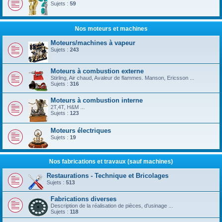
Sujets :
59
Nos moteurs et machines
Moteurs/machines à vapeur
Sujets :
243
Moteurs à combustion externe
Stirling, Air chaud, Avaleur de flammes. Manson, Ericsson ...
Sujets :
316
Moteurs à combustion interne
2T,4T, H&M ...
Sujets :
123
Moteurs électriques
Sujets :
19
Nos fabrications et travaux (sauf machines)
Restaurations - Technique et Bricolages
Sujets :
513
Fabrications diverses
Description de la réalisation de pièces, d'usinage ...
Sujets :
118