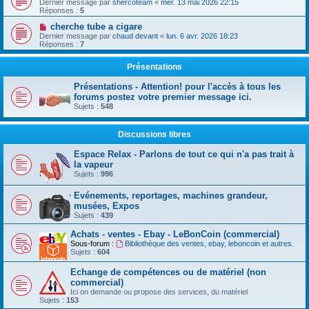
Dernier message par
shercoteam
«
mer. 13 mai 2026 22:15
Réponses :
5
cherche tube a cigare
Dernier message par
chaud devant
«
lun. 6 avr. 2026 18:23
Réponses :
7
Présentations
Présentations - Attention! pour l'accès à tous les
forums postez votre premier message ici.
Sujets :
548
Discussions libres
Espace Relax - Parlons de tout ce qui n'a pas trait à
la vapeur
Sujets :
996
Evénements, reportages, machines grandeur,
musées, Expos
Sujets :
439
Achats - ventes - Ebay - LeBonCoin (commercial)
Sous-forum :
Bibliothèque des ventes, ebay, leboncoin et autres.
Sujets :
604
Echange de compétences ou de matériel (non
commercial)
Ici on demande ou propose des services, du matériel
Sujets :
153