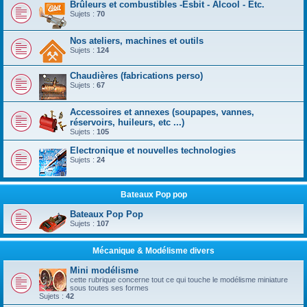
Brûleurs et combustibles -Esbit - Alcool - Etc.
Sujets :
70
Nos ateliers, machines et outils
Sujets :
124
Chaudières (fabrications perso)
Sujets :
67
Accessoires et annexes (soupapes, vannes,
réservoirs, huileurs, etc ...)
Sujets :
105
Electronique et nouvelles technologies
Sujets :
24
Bateaux Pop pop
Bateaux Pop Pop
Sujets :
107
Mécanique & Modélisme divers
Mini modélisme
cette rubrique concerne tout ce qui touche le modélisme miniature
sous toutes ses formes
Sujets :
42