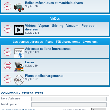
Belles mécaniques et matériels divers
Sujets :
36
Vidéos
Vidéos - Vapeur - Stirling - Vacuum - Pop pop -
diverses
Sujets :
576
Les bonnes adresses - Plans - Téléchargements - Livres etc.
Adresses et liens intéressants
Sujets :
179
Livres
Sujets :
69
Plans et téléchargements
Sujets :
57
CONNEXION
•
S’ENREGISTRER
Nom d’utilisateur :
Mot de passe :