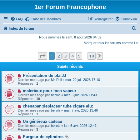
1er Forum Francophone
FAQ
Carte des Membres
S’enregistrer
Connexion
R
Index du forum
e
Nous sommes le sam. 8 août 2026 04:32
Marquer tous les forums comme lus
c
h
Page
1
sur
10
1
2
3
4
5
10
Suivante
…
e
r
Sujets récents
c
Présentation de plaf33
Dernier message par
Mr-Phil
«
mer. 22 juil. 2026 17:10
h
Réponses :
1
e
materiaux pour loco vapeur
Dernier message par
berola
«
mer. 3 juin 2026 11:43
r
Réponses :
10
chenapan:deplaceur tube cigare alu:
Dernier message par
berola
«
mar. 7 avr. 2026 13:46
Réponses :
3
Un généreux cadeau
Dernier message par
berola
«
lun. 6 avr. 2026 12:41
Réponses :
3
Purgeur de cylindres