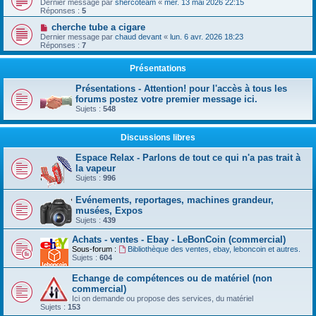
Dernier message par
shercoteam
«
mer. 13 mai 2026 22:15
Réponses :
5
cherche tube a cigare
Dernier message par
chaud devant
«
lun. 6 avr. 2026 18:23
Réponses :
7
Présentations
Présentations - Attention! pour l'accès à tous les
forums postez votre premier message ici.
Sujets :
548
Discussions libres
Espace Relax - Parlons de tout ce qui n'a pas trait à
la vapeur
Sujets :
996
Evénements, reportages, machines grandeur,
musées, Expos
Sujets :
439
Achats - ventes - Ebay - LeBonCoin (commercial)
Sous-forum :
Bibliothèque des ventes, ebay, leboncoin et autres.
Sujets :
604
Echange de compétences ou de matériel (non
commercial)
Ici on demande ou propose des services, du matériel
Sujets :
153