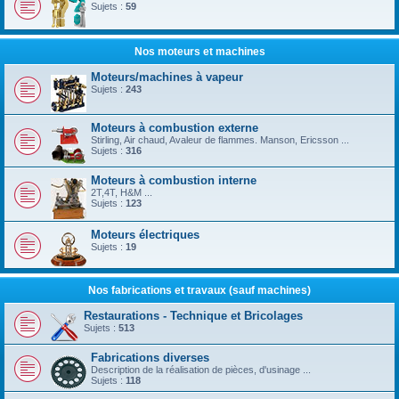
Sujets :
59
Nos moteurs et machines
Moteurs/machines à vapeur
Sujets :
243
Moteurs à combustion externe
Stirling, Air chaud, Avaleur de flammes. Manson, Ericsson ...
Sujets :
316
Moteurs à combustion interne
2T,4T, H&M ...
Sujets :
123
Moteurs électriques
Sujets :
19
Nos fabrications et travaux (sauf machines)
Restaurations - Technique et Bricolages
Sujets :
513
Fabrications diverses
Description de la réalisation de pièces, d'usinage ...
Sujets :
118