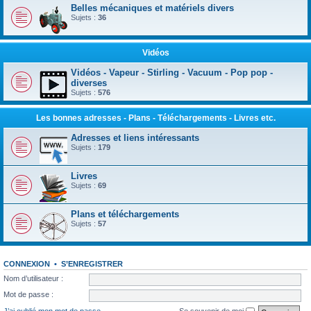
Belles mécaniques et matériels divers
Sujets :
36
Vidéos
Vidéos - Vapeur - Stirling - Vacuum - Pop pop -
diverses
Sujets :
576
Les bonnes adresses - Plans - Téléchargements - Livres etc.
Adresses et liens intéressants
Sujets :
179
Livres
Sujets :
69
Plans et téléchargements
Sujets :
57
CONNEXION
•
S’ENREGISTRER
Nom d’utilisateur :
Mot de passe :