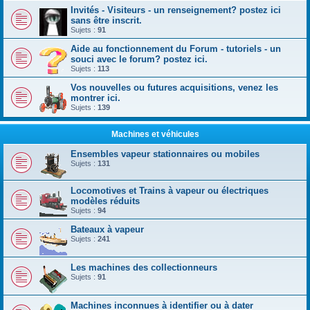
Invités - Visiteurs - un renseignement? postez ici
sans être inscrit.
Sujets :
91
Aide au fonctionnement du Forum - tutoriels - un
souci avec le forum? postez ici.
Sujets :
113
Vos nouvelles ou futures acquisitions, venez les
montrer ici.
Sujets :
139
Machines et véhicules
Ensembles vapeur stationnaires ou mobiles
Sujets :
131
Locomotives et Trains à vapeur ou électriques
modèles réduits
Sujets :
94
Bateaux à vapeur
Sujets :
241
Les machines des collectionneurs
Sujets :
91
Machines inconnues à identifier ou à dater