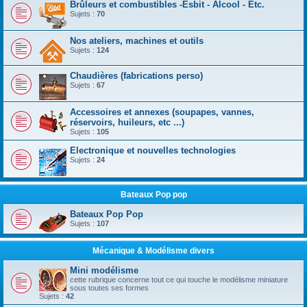
Brûleurs et combustibles -Esbit - Alcool - Etc.
Sujets :
70
Nos ateliers, machines et outils
Sujets :
124
Chaudières (fabrications perso)
Sujets :
67
Accessoires et annexes (soupapes, vannes,
réservoirs, huileurs, etc ...)
Sujets :
105
Electronique et nouvelles technologies
Sujets :
24
Bateaux Pop pop
Bateaux Pop Pop
Sujets :
107
Mécanique & Modélisme divers
Mini modélisme
cette rubrique concerne tout ce qui touche le modélisme miniature
sous toutes ses formes
Sujets :
42