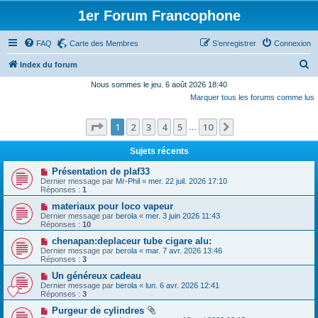
1er Forum Francophone
FAQ
Carte des Membres
S’enregistrer
Connexion
R
Index du forum
e
Nous sommes le jeu. 6 août 2026 18:40
Marquer tous les forums comme lus
c
h
Page
1
sur
10
1
2
3
4
5
10
Suivante
…
e
r
Sujets récents
c
Présentation de plaf33
Dernier message par
Mr-Phil
«
mer. 22 juil. 2026 17:10
h
Réponses :
1
e
materiaux pour loco vapeur
Dernier message par
berola
«
mer. 3 juin 2026 11:43
r
Réponses :
10
chenapan:deplaceur tube cigare alu:
Dernier message par
berola
«
mar. 7 avr. 2026 13:46
Réponses :
3
Un généreux cadeau
Dernier message par
berola
«
lun. 6 avr. 2026 12:41
Réponses :
3
Purgeur de cylindres