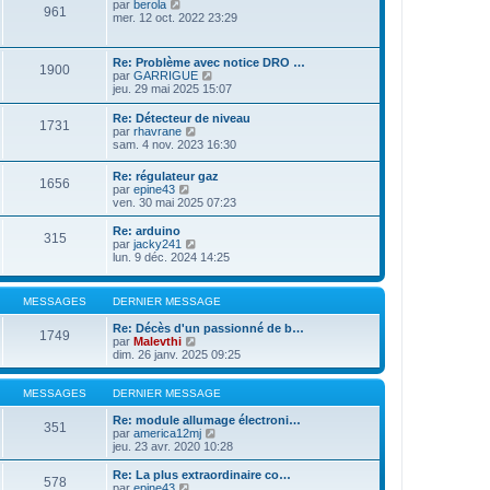
V
par
berola
s
961
l
n
o
mer. 12 oct. 2022 23:29
s
e
i
i
a
d
e
r
g
e
r
l
e
Re: Problème avec notice DRO …
r
m
1900
e
V
par
GARRIGUE
n
e
d
o
jeu. 29 mai 2025 15:07
i
s
e
i
e
s
r
r
r
a
Re: Détecteur de niveau
n
1731
l
m
g
V
par
rhavrane
i
e
e
e
o
sam. 4 nov. 2023 16:30
e
d
s
i
r
e
s
r
m
Re: régulateur gaz
r
a
1656
l
e
V
par
epine43
n
g
e
s
o
ven. 30 mai 2025 07:23
i
e
d
s
i
e
e
a
r
Re: arduino
r
r
315
g
l
V
par
jacky241
m
n
e
e
o
lun. 9 déc. 2024 14:25
e
i
d
i
s
e
e
r
s
r
r
l
a
m
MESSAGES
DERNIER MESSAGE
n
e
g
e
i
d
e
s
Re: Décès d'un passionné de b…
e
1749
e
s
V
par
Malevthi
r
r
a
o
dim. 26 janv. 2025 09:25
m
n
g
i
e
i
e
r
s
e
l
MESSAGES
DERNIER MESSAGE
s
r
e
a
m
d
Re: module allumage électroni…
g
351
e
e
V
par
america12mj
e
s
r
o
jeu. 23 avr. 2020 10:28
s
n
i
a
i
r
Re: La plus extraordinaire co…
g
578
e
l
V
par
epine43