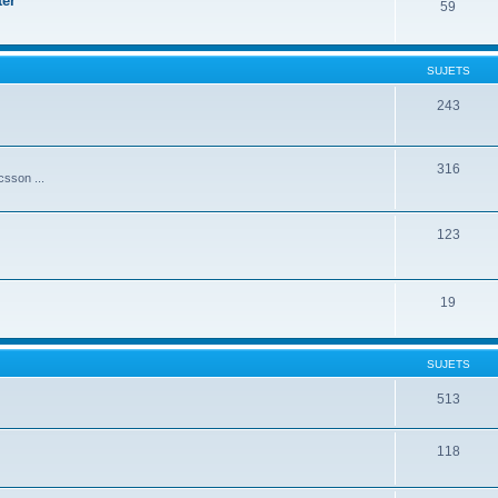
ter
59
SUJETS
243
316
csson ...
123
19
SUJETS
513
118