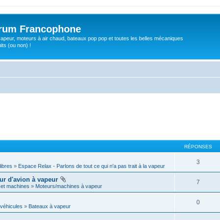
orum Francophone
apeur, moteurs à air chaud, bateaux pop pop et toutes les belles mécaniques
ts (ou non) !
RÉPONSES
3
libres
»
Espace Relax - Parlons de tout ce qui n'a pas trait à la vapeur
ur d'avion à vapeur
7
 et machines
»
Moteurs/machines à vapeur
0
véhicules
»
Bateaux à vapeur