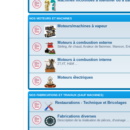
Machines inconnues à identifier ou à da
NOS MOTEURS ET MACHINES
Moteurs/machines à vapeur
Moteurs à combustion externe
Stirling, Air chaud, Avaleur de flammes. Manson, Eri
Moteurs à combustion interne
2T,4T, H&M ...
Moteurs électriques
NOS FABRICATIONS ET TRAVAUX (SAUF MACHINES)
Restaurations - Technique et Bricolages
Fabrications diverses
Description de la réalisation de pièces, d'usinage ...