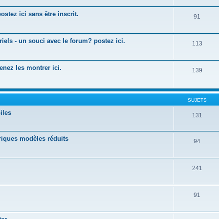
ostez ici sans être inscrit.
91
els - un souci avec le forum? postez ici.
113
enez les montrer ici.
139
SUJETS
iles
131
riques modèles réduits
94
241
91