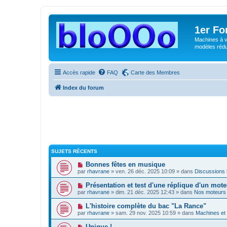
1er F
Machines à v
modèles rédui
Accès rapide
FAQ
Carte des Membres
Index du forum
SUJETS RÉCENTS
Bonnes fêtes en musique
par
rhavrane
» ven. 26 déc. 2025 10:09 » dans
Discussions 
Présentation et test d'une réplique d'un mote
par
rhavrane
» dim. 21 déc. 2025 12:43 » dans
Nos moteurs
L'histoire complète du bac "La Rance"
par
rhavrane
» sam. 29 nov. 2025 10:59 » dans
Machines et 
Unique !