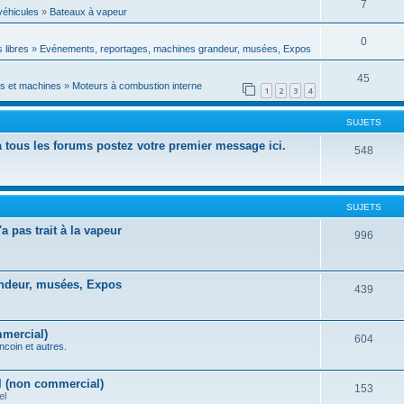
7
véhicules
»
Bateaux à vapeur
0
 libres
»
Evénements, reportages, machines grandeur, musées, Expos
45
s et machines
»
Moteurs à combustion interne
1
2
3
4
SUJETS
 à tous les forums postez votre premier message ici.
548
SUJETS
a pas trait à la vapeur
996
ndeur, musées, Expos
439
mmercial)
604
ncoin et autres.
l (non commercial)
153
el