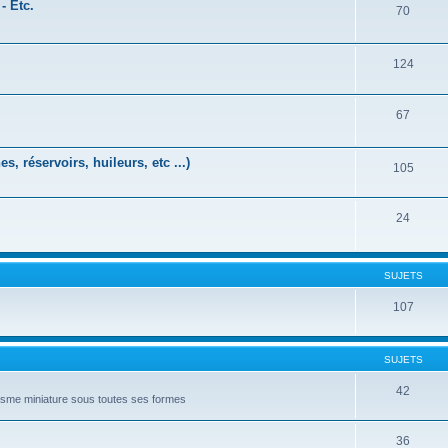
- Etc.
70
124
67
, réservoirs, huileurs, etc ...)
105
24
SUJETS
107
SUJETS
42
lisme miniature sous toutes ses formes
36