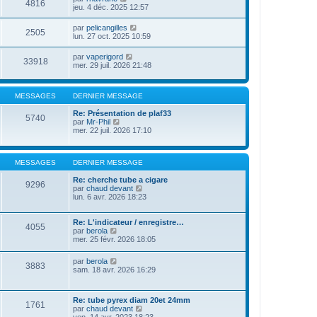
4816
jeu. 4 déc. 2025 12:57
par
pelicangilles
2505
lun. 27 oct. 2025 10:59
par
vaperigord
33918
mer. 29 juil. 2026 21:48
MESSAGES
DERNIER MESSAGE
Re: Présentation de plaf33
5740
V
par
Mr-Phil
o
mer. 22 juil. 2026 17:10
i
r
l
MESSAGES
DERNIER MESSAGE
e
d
Re: cherche tube a cigare
e
9296
V
par
chaud devant
r
o
lun. 6 avr. 2026 18:23
n
i
i
r
e
l
Re: L'indicateur / enregistre…
r
4055
V
e
par
berola
m
o
d
mer. 25 févr. 2026 18:05
e
i
e
s
r
r
s
V
par
berola
l
n
3883
a
o
sam. 18 avr. 2026 16:29
e
i
g
i
d
e
e
r
e
r
l
r
m
Re: tube pyrex diam 20et 24mm
e
1761
n
e
V
par
chaud devant
d
i
s
o