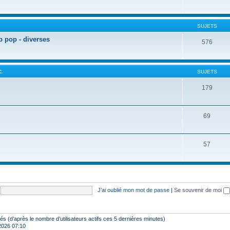
SUJETS
p pop - diverses
576
C.
SUJETS
179
69
57
J’ai oublié mon mot de passe
|
Se souvenir de moi
vités (d’après le nombre d’utilisateurs actifs ces 5 dernières minutes)
 2026 07:10