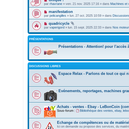
par
rhavrane
» ven. 21 nov. 2025 17:16 » dans
Machines et 
manifestation
par
pelicangilles
» lun. 27 oct. 2025 10:59 » dans
Discussions
quadricycle
par
vaperigord
» lun. 15 sept. 2025 22:33 » dans
Nos moteur
PRÉSENTATIONS
Présentations - Attention! pour l'accès
DISCUSSIONS LIBRES
Espace Relax - Parlons de tout ce qui n'
Evénements, reportages, machines gra
Achats - ventes - Ebay - LeBonCoin (co
Sous-forum :
Bibliothèque des ventes, ebay, lebo
Echange de compétences ou de matérie
Ici on demande ou propose des services, du matéri