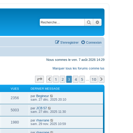
Rechercher
Recherche avanc
S’enregistrer
Connexion
Nous sommes le ven. 7 août 2026 14:29
Marquer tous les forums comme lus
Page
3
sur
10
1
2
3
4
5
10
Précédente
Suivante
…
VUES
DERNIER MESSAGE
par
Begineur
2356
sam. 27 déc. 2025 20:10
par
JCB 57
5003
sam. 27 déc. 2025 11:30
par
rhavrane
1980
sam. 29 nov. 2025 10:59
par
rhavrane