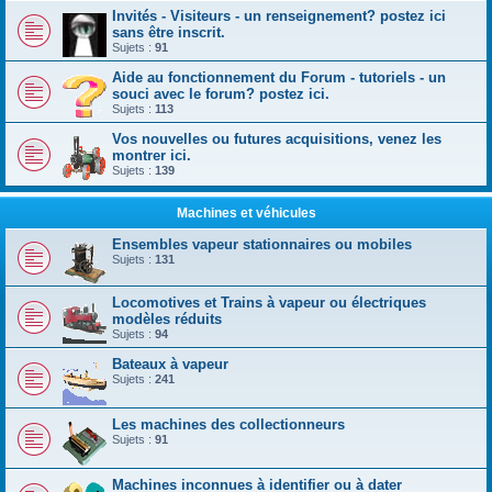
Invités - Visiteurs - un renseignement? postez ici
sans être inscrit.
Sujets :
91
Aide au fonctionnement du Forum - tutoriels - un
souci avec le forum? postez ici.
Sujets :
113
Vos nouvelles ou futures acquisitions, venez les
montrer ici.
Sujets :
139
Machines et véhicules
Ensembles vapeur stationnaires ou mobiles
Sujets :
131
Locomotives et Trains à vapeur ou électriques
modèles réduits
Sujets :
94
Bateaux à vapeur
Sujets :
241
Les machines des collectionneurs
Sujets :
91
Machines inconnues à identifier ou à dater