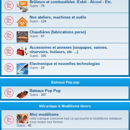
Brûleurs et combustibles -Esbit - Alcool - Etc.
Sujets :
70
Nos ateliers, machines et outils
Sujets :
124
Chaudières (fabrications perso)
Sujets :
67
Accessoires et annexes (soupapes, vannes,
réservoirs, huileurs, etc ...)
Sujets :
105
Electronique et nouvelles technologies
Sujets :
24
Bateaux Pop pop
Bateaux Pop Pop
Sujets :
107
Mécanique & Modélisme divers
Mini modélisme
cette rubrique concerne tout ce qui touche le modélisme miniature
sous toutes ses formes
Sujets :
42