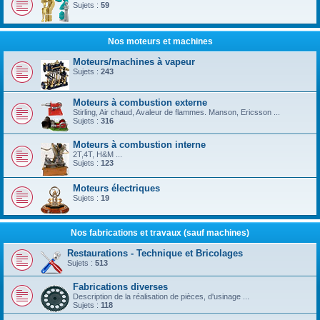
Sujets :
59
Nos moteurs et machines
Moteurs/machines à vapeur
Sujets :
243
Moteurs à combustion externe
Stirling, Air chaud, Avaleur de flammes. Manson, Ericsson ...
Sujets :
316
Moteurs à combustion interne
2T,4T, H&M ...
Sujets :
123
Moteurs électriques
Sujets :
19
Nos fabrications et travaux (sauf machines)
Restaurations - Technique et Bricolages
Sujets :
513
Fabrications diverses
Description de la réalisation de pièces, d'usinage ...
Sujets :
118