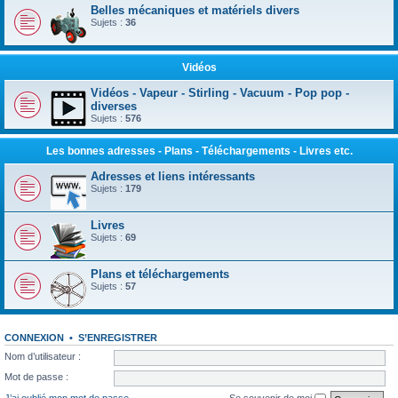
Belles mécaniques et matériels divers
Sujets :
36
Vidéos
Vidéos - Vapeur - Stirling - Vacuum - Pop pop -
diverses
Sujets :
576
Les bonnes adresses - Plans - Téléchargements - Livres etc.
Adresses et liens intéressants
Sujets :
179
Livres
Sujets :
69
Plans et téléchargements
Sujets :
57
CONNEXION
•
S’ENREGISTRER
Nom d’utilisateur :
Mot de passe :