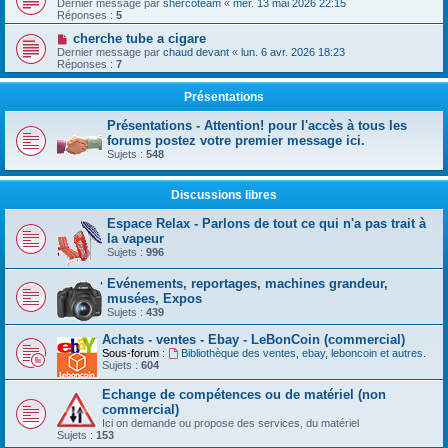
Dernier message par
shercoteam
«
mer. 13 mai 2026 22:15
Réponses :
5
cherche tube a cigare
Dernier message par
chaud devant
«
lun. 6 avr. 2026 18:23
Réponses :
7
Présentations
Présentations - Attention! pour l'accès à tous les
forums postez votre premier message ici.
Sujets :
548
Discussions libres
Espace Relax - Parlons de tout ce qui n'a pas trait à
la vapeur
Sujets :
996
Evénements, reportages, machines grandeur,
musées, Expos
Sujets :
439
Achats - ventes - Ebay - LeBonCoin (commercial)
Sous-forum :
Bibliothèque des ventes, ebay, leboncoin et autres.
Sujets :
604
Echange de compétences ou de matériel (non
commercial)
Ici on demande ou propose des services, du matériel
Sujets :
153