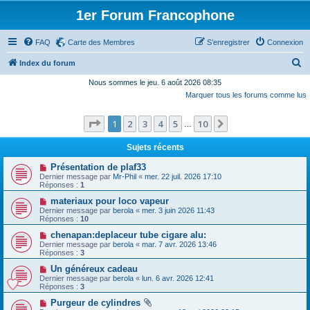
1er Forum Francophone
FAQ
Carte des Membres
S’enregistrer
Connexion
R
Index du forum
e
Nous sommes le jeu. 6 août 2026 08:35
Marquer tous les forums comme lus
c
h
Page
1
sur
10
1
2
3
4
5
10
Suivante
…
e
r
Sujets récents
c
Présentation de plaf33
Dernier message par
Mr-Phil
«
mer. 22 juil. 2026 17:10
h
Réponses :
1
e
materiaux pour loco vapeur
Dernier message par
berola
«
mer. 3 juin 2026 11:43
r
Réponses :
10
chenapan:deplaceur tube cigare alu:
Dernier message par
berola
«
mar. 7 avr. 2026 13:46
Réponses :
3
Un généreux cadeau
Dernier message par
berola
«
lun. 6 avr. 2026 12:41
Réponses :
3
Purgeur de cylindres