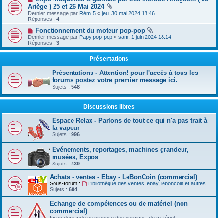
Ariège ) 25 et 26 Mai 2024
Dernier message par
Rémi 5
«
jeu. 30 mai 2024 18:46
Réponses :
4
Fonctionnement du moteur pop-pop
Dernier message par
Papy pop-pop
«
sam. 1 juin 2024 18:14
Réponses :
3
Présentations
Présentations - Attention! pour l'accès à tous les
forums postez votre premier message ici.
Sujets :
548
Discussions libres
Espace Relax - Parlons de tout ce qui n'a pas trait à
la vapeur
Sujets :
996
Evénements, reportages, machines grandeur,
musées, Expos
Sujets :
439
Achats - ventes - Ebay - LeBonCoin (commercial)
Sous-forum :
Bibliothèque des ventes, ebay, leboncoin et autres.
Sujets :
604
Echange de compétences ou de matériel (non
commercial)
Ici on demande ou propose des services, du matériel