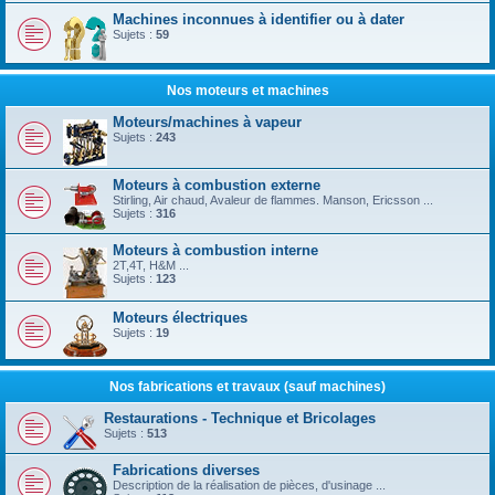
Machines inconnues à identifier ou à dater
Sujets :
59
Nos moteurs et machines
Moteurs/machines à vapeur
Sujets :
243
Moteurs à combustion externe
Stirling, Air chaud, Avaleur de flammes. Manson, Ericsson ...
Sujets :
316
Moteurs à combustion interne
2T,4T, H&M ...
Sujets :
123
Moteurs électriques
Sujets :
19
Nos fabrications et travaux (sauf machines)
Restaurations - Technique et Bricolages
Sujets :
513
Fabrications diverses
Description de la réalisation de pièces, d'usinage ...