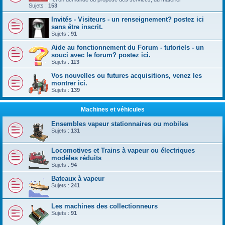
Sujets :
153
Invités - Visiteurs - un renseignement? postez ici
sans être inscrit.
Sujets :
91
Aide au fonctionnement du Forum - tutoriels - un
souci avec le forum? postez ici.
Sujets :
113
Vos nouvelles ou futures acquisitions, venez les
montrer ici.
Sujets :
139
Machines et véhicules
Ensembles vapeur stationnaires ou mobiles
Sujets :
131
Locomotives et Trains à vapeur ou électriques
modèles réduits
Sujets :
94
Bateaux à vapeur
Sujets :
241
Les machines des collectionneurs
Sujets :
91