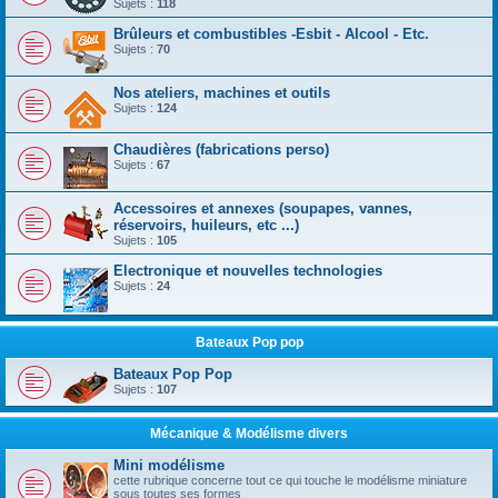
Sujets :
118
Brûleurs et combustibles -Esbit - Alcool - Etc.
Sujets :
70
Nos ateliers, machines et outils
Sujets :
124
Chaudières (fabrications perso)
Sujets :
67
Accessoires et annexes (soupapes, vannes,
réservoirs, huileurs, etc ...)
Sujets :
105
Electronique et nouvelles technologies
Sujets :
24
Bateaux Pop pop
Bateaux Pop Pop
Sujets :
107
Mécanique & Modélisme divers
Mini modélisme
cette rubrique concerne tout ce qui touche le modélisme miniature
sous toutes ses formes