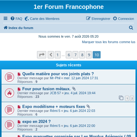
1er Forum Francophone
FAQ
Carte des Membres
S’enregistrer
Connexion
R
Index du forum
e
Nous sommes le ven. 7 août 2026 05:20
Marquer tous les forums comme lus
c
h
Page
10
sur
10
1
6
7
8
9
10
Précédente
…
e
r
Sujets récents
c
Quelle matière pour vos joints plats ?
Dernier message par
Mr-Phil
«
mer. 12 juin 2024 17:31
h
Réponses :
9
e
Four pour fusion métaux.
Dernier message par
JCB 57
«
jeu. 4 juil. 2024 19:44
r
Réponses :
23
1
2
Expo modélisme + moteurs fixes
Dernier message par
Rémi 5
«
jeu. 6 juin 2024 22:03
Réponses :
6
expo en 2024 ?
Dernier message par
Rémi 5
«
jeu. 6 juin 2024 22:00
Réponses :
2
Expo maquettes organisée par Les Mordus Ariègeois ( 09