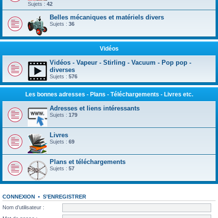
Sujets :
42
Belles mécaniques et matériels divers
Sujets :
36
Vidéos
Vidéos - Vapeur - Stirling - Vacuum - Pop pop -
diverses
Sujets :
576
Les bonnes adresses - Plans - Téléchargements - Livres etc.
Adresses et liens intéressants
Sujets :
179
Livres
Sujets :
69
Plans et téléchargements
Sujets :
57
CONNEXION
•
S’ENREGISTRER
Nom d’utilisateur :