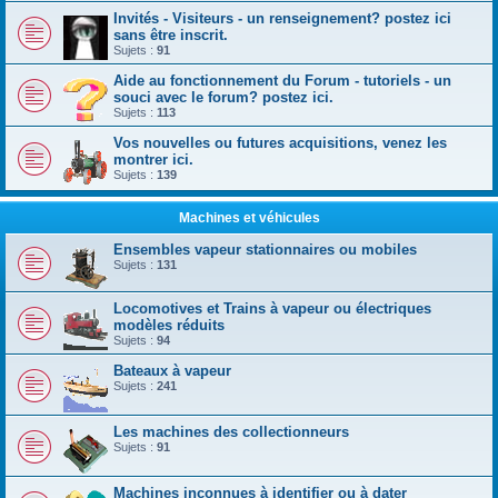
Invités - Visiteurs - un renseignement? postez ici
sans être inscrit.
Sujets :
91
Aide au fonctionnement du Forum - tutoriels - un
souci avec le forum? postez ici.
Sujets :
113
Vos nouvelles ou futures acquisitions, venez les
montrer ici.
Sujets :
139
Machines et véhicules
Ensembles vapeur stationnaires ou mobiles
Sujets :
131
Locomotives et Trains à vapeur ou électriques
modèles réduits
Sujets :
94
Bateaux à vapeur
Sujets :
241
Les machines des collectionneurs
Sujets :
91
Machines inconnues à identifier ou à dater