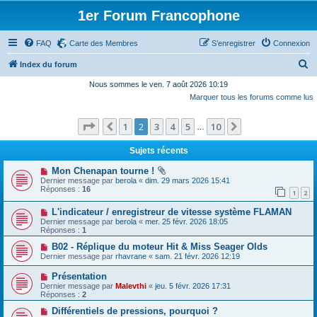
1er Forum Francophone
FAQ
Carte des Membres
S’enregistrer
Connexion
R
Index du forum
e
Nous sommes le ven. 7 août 2026 10:19
Marquer tous les forums comme lus
c
h
Page
2
sur
10
1
2
3
4
5
10
Précédente
Suivante
…
e
r
Sujets récents
c
Mon Chenapan tourne !
Dernier message par
berola
«
dim. 29 mars 2026 15:41
h
Réponses :
16
1
2
e
L'indicateur / enregistreur de vitesse système FLAMAN
r
Dernier message par
berola
«
mer. 25 févr. 2026 18:05
Réponses :
1
B02 - Réplique du moteur Hit & Miss Seager Olds
Dernier message par
rhavrane
«
sam. 21 févr. 2026 12:19
Présentation
Dernier message par
Malevthi
«
jeu. 5 févr. 2026 17:31
Réponses :
2
Différentiels de pressions, pourquoi ?