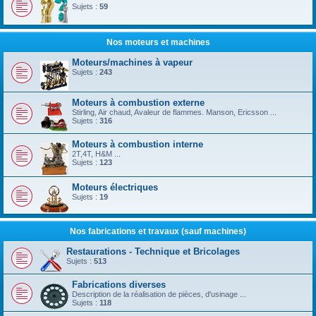
Sujets :
59
Nos moteurs et machines
Moteurs/machines à vapeur
Sujets :
243
Moteurs à combustion externe
Stirling, Air chaud, Avaleur de flammes. Manson, Ericsson ...
Sujets :
316
Moteurs à combustion interne
2T,4T, H&M ...
Sujets :
123
Moteurs électriques
Sujets :
19
Nos fabrications et travaux (sauf machines)
Restaurations - Technique et Bricolages
Sujets :
513
Fabrications diverses
Description de la réalisation de pièces, d'usinage ...
Sujets :
118