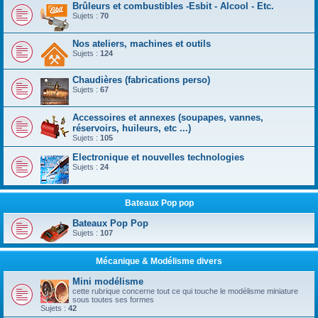
Brûleurs et combustibles -Esbit - Alcool - Etc.
Sujets :
70
Nos ateliers, machines et outils
Sujets :
124
Chaudières (fabrications perso)
Sujets :
67
Accessoires et annexes (soupapes, vannes,
réservoirs, huileurs, etc ...)
Sujets :
105
Electronique et nouvelles technologies
Sujets :
24
Bateaux Pop pop
Bateaux Pop Pop
Sujets :
107
Mécanique & Modélisme divers
Mini modélisme
cette rubrique concerne tout ce qui touche le modélisme miniature
sous toutes ses formes
Sujets :
42