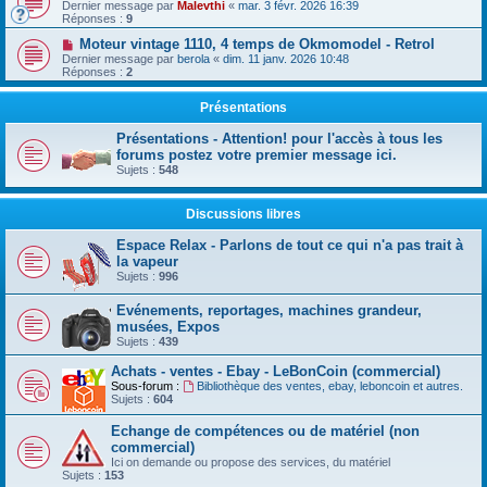
Dernier message par
Malevthi
«
mar. 3 févr. 2026 16:39
Réponses :
9
Moteur vintage 1110, 4 temps de Okmomodel - Retrol
Dernier message par
berola
«
dim. 11 janv. 2026 10:48
Réponses :
2
Présentations
Présentations - Attention! pour l'accès à tous les
forums postez votre premier message ici.
Sujets :
548
Discussions libres
Espace Relax - Parlons de tout ce qui n'a pas trait à
la vapeur
Sujets :
996
Evénements, reportages, machines grandeur,
musées, Expos
Sujets :
439
Achats - ventes - Ebay - LeBonCoin (commercial)
Sous-forum :
Bibliothèque des ventes, ebay, leboncoin et autres.
Sujets :
604
Echange de compétences ou de matériel (non
commercial)
Ici on demande ou propose des services, du matériel
Sujets :
153