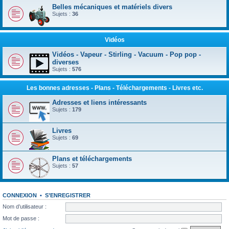
Belles mécaniques et matériels divers
Sujets :
36
Vidéos
Vidéos - Vapeur - Stirling - Vacuum - Pop pop -
diverses
Sujets :
576
Les bonnes adresses - Plans - Téléchargements - Livres etc.
Adresses et liens intéressants
Sujets :
179
Livres
Sujets :
69
Plans et téléchargements
Sujets :
57
CONNEXION
•
S’ENREGISTRER
Nom d’utilisateur :
Mot de passe :