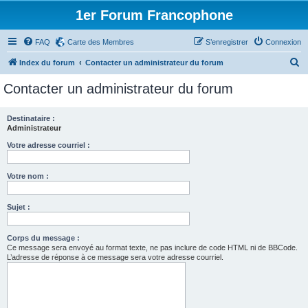
1er Forum Francophone
FAQ
Carte des Membres
S’enregistrer
Connexion
R
Index du forum
Contacter un administrateur du forum
e
Contacter un administrateur du forum
c
h
Destinataire :
Administrateur
e
r
Votre adresse courriel :
c
Votre nom :
h
e
Sujet :
r
Corps du message :
Ce message sera envoyé au format texte, ne pas inclure de code HTML ni de BBCode.
L’adresse de réponse à ce message sera votre adresse courriel.