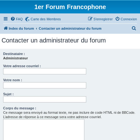
1er Forum Francophone
FAQ
Carte des Membres
S’enregistrer
Connexion
R
Index du forum
Contacter un administrateur du forum
e
Contacter un administrateur du forum
c
h
Destinataire :
Administrateur
e
r
Votre adresse courriel :
c
Votre nom :
h
e
Sujet :
r
Corps du message :
Ce message sera envoyé au format texte, ne pas inclure de code HTML ni de BBCode.
L’adresse de réponse à ce message sera votre adresse courriel.