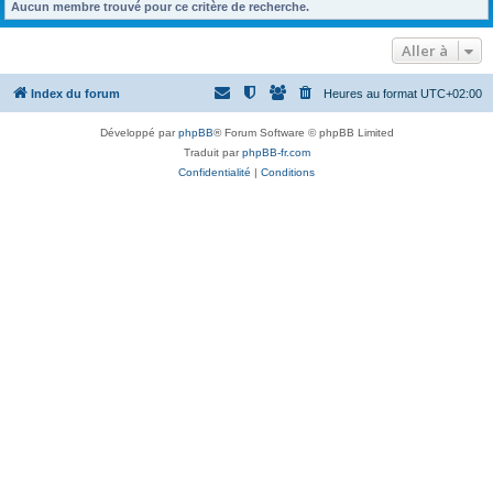
Aucun membre trouvé pour ce critère de recherche.
Aller à
Index du forum
Heures au format
UTC+02:00
Développé par
phpBB
® Forum Software © phpBB Limited
Traduit par
phpBB-fr.com
Confidentialité
|
Conditions