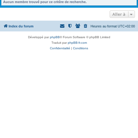
Aucun membre trouvé pour ce critère de recherche.
Aller à
Index du forum
Heures au format
UTC+02:00
Développé par
phpBB
® Forum Software © phpBB Limited
Traduit par
phpBB-fr.com
Confidentialité
|
Conditions