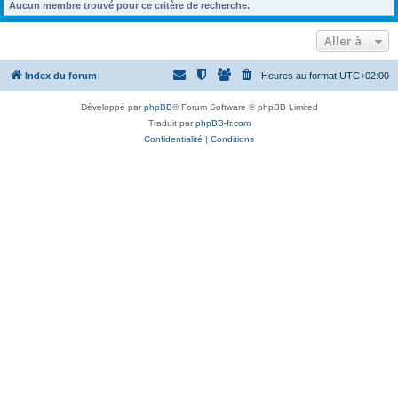
Aucun membre trouvé pour ce critère de recherche.
Aller à
Index du forum
Heures au format
UTC+02:00
Développé par
phpBB
® Forum Software © phpBB Limited
Traduit par
phpBB-fr.com
Confidentialité
|
Conditions