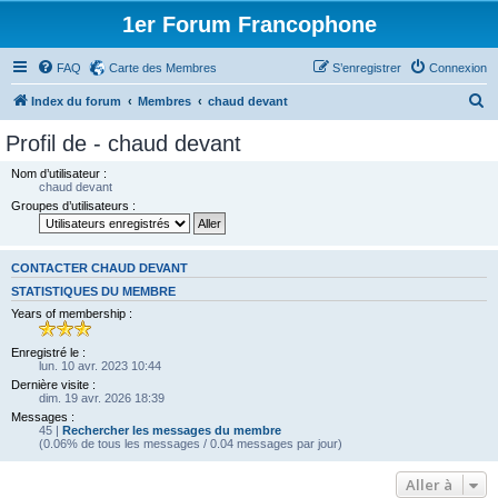
1er Forum Francophone
FAQ
Carte des Membres
S’enregistrer
Connexion
R
Index du forum
Membres
chaud devant
e
Profil de - chaud devant
c
Nom d’utilisateur :
h
chaud devant
Groupes d’utilisateurs :
e
r
c
CONTACTER CHAUD DEVANT
h
STATISTIQUES DU MEMBRE
Years of membership :
e
r
Enregistré le :
lun. 10 avr. 2023 10:44
Dernière visite :
dim. 19 avr. 2026 18:39
Messages :
45 |
Rechercher les messages du membre
(0.06% de tous les messages / 0.04 messages par jour)
Aller à