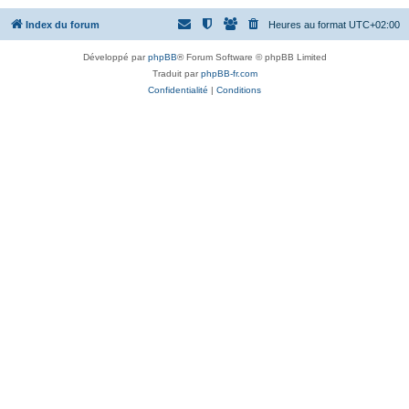
Index du forum
Heures au format
UTC+02:00
Développé par
phpBB
® Forum Software © phpBB Limited
Traduit par
phpBB-fr.com
Confidentialité
|
Conditions