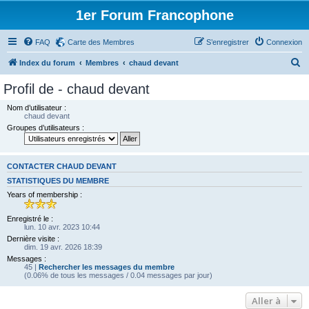
1er Forum Francophone
FAQ
Carte des Membres
S’enregistrer
Connexion
R
Index du forum
Membres
chaud devant
e
Profil de - chaud devant
c
Nom d’utilisateur :
h
chaud devant
Groupes d’utilisateurs :
e
r
c
CONTACTER CHAUD DEVANT
h
STATISTIQUES DU MEMBRE
Years of membership :
e
r
Enregistré le :
lun. 10 avr. 2023 10:44
Dernière visite :
dim. 19 avr. 2026 18:39
Messages :
45 |
Rechercher les messages du membre
(0.06% de tous les messages / 0.04 messages par jour)
Aller à