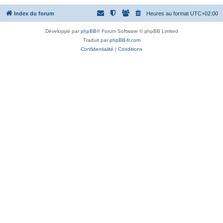
Index du forum
Heures au format
UTC+02:00
Développé par
phpBB
® Forum Software © phpBB Limited
Traduit par
phpBB-fr.com
Confidentialité
|
Conditions