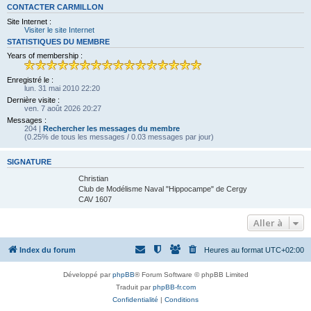
CONTACTER CARMILLON
Site Internet :
Visiter le site Internet
STATISTIQUES DU MEMBRE
Years of membership :
Enregistré le :
lun. 31 mai 2010 22:20
Dernière visite :
ven. 7 août 2026 20:27
Messages :
204 |
Rechercher les messages du membre
(0.25% de tous les messages / 0.03 messages par jour)
SIGNATURE
Christian
Club de Modélisme Naval "Hippocampe" de Cergy
CAV 1607
Aller à
Index du forum
Heures au format
UTC+02:00
Développé par
phpBB
® Forum Software © phpBB Limited
Traduit par
phpBB-fr.com
Confidentialité
|
Conditions