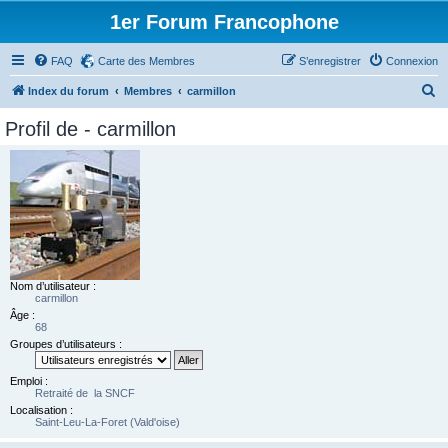
1er Forum Francophone
FAQ
Carte des Membres
S’enregistrer
Connexion
R
Index du forum
Membres
carmillon
e
Profil de - carmillon
c
h
e
r
c
h
e
Nom d’utilisateur :
carmillon
r
Âge :
68
Groupes d’utilisateurs :
Emploi :
Retraité de la SNCF
Localisation :
Saint-Leu-La-Foret (Vald'oise)