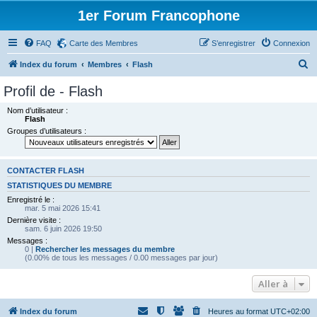
1er Forum Francophone
FAQ
Carte des Membres
S’enregistrer
Connexion
R
Index du forum
Membres
Flash
e
Profil de - Flash
c
Nom d’utilisateur :
h
Flash
Groupes d’utilisateurs :
e
r
c
CONTACTER FLASH
h
STATISTIQUES DU MEMBRE
Enregistré le :
e
mar. 5 mai 2026 15:41
r
Dernière visite :
sam. 6 juin 2026 19:50
Messages :
0 |
Rechercher les messages du membre
(0.00% de tous les messages / 0.00 messages par jour)
Aller à
Index du forum
Heures au format
UTC+02:00