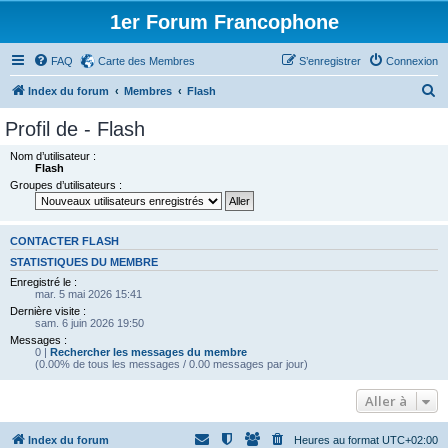
1er Forum Francophone
FAQ
Carte des Membres
S’enregistrer
Connexion
R
Index du forum
Membres
Flash
e
Profil de - Flash
c
Nom d’utilisateur :
h
Flash
Groupes d’utilisateurs :
e
r
c
CONTACTER FLASH
h
STATISTIQUES DU MEMBRE
Enregistré le :
e
mar. 5 mai 2026 15:41
r
Dernière visite :
sam. 6 juin 2026 19:50
Messages :
0 |
Rechercher les messages du membre
(0.00% de tous les messages / 0.00 messages par jour)
Aller à
Index du forum
Heures au format
UTC+02:00