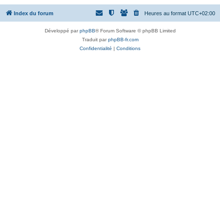
Index du forum
Heures au format
UTC+02:00
Développé par
phpBB
® Forum Software © phpBB Limited
Traduit par
phpBB-fr.com
Confidentialité
|
Conditions