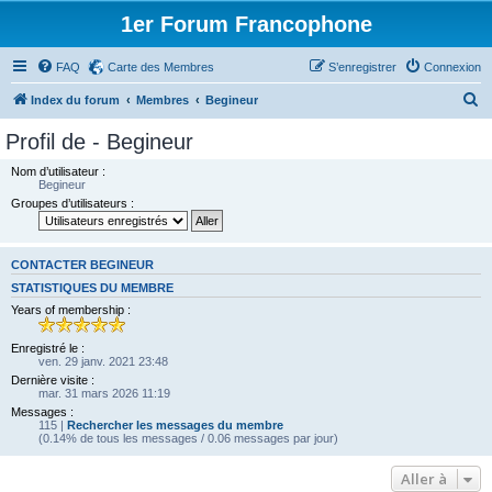
1er Forum Francophone
FAQ
Carte des Membres
S’enregistrer
Connexion
R
Index du forum
Membres
Begineur
e
Profil de - Begineur
c
Nom d’utilisateur :
h
Begineur
Groupes d’utilisateurs :
e
r
c
CONTACTER BEGINEUR
h
STATISTIQUES DU MEMBRE
Years of membership :
e
r
Enregistré le :
ven. 29 janv. 2021 23:48
Dernière visite :
mar. 31 mars 2026 11:19
Messages :
115 |
Rechercher les messages du membre
(0.14% de tous les messages / 0.06 messages par jour)
Aller à