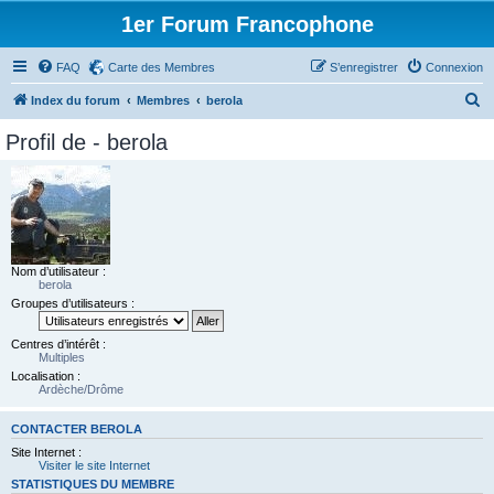
1er Forum Francophone
FAQ
Carte des Membres
S’enregistrer
Connexion
R
Index du forum
Membres
berola
e
Profil de - berola
c
h
e
r
c
Nom d’utilisateur :
berola
h
Groupes d’utilisateurs :
e
r
Centres d’intérêt :
Multiples
Localisation :
Ardèche/Drôme
CONTACTER BEROLA
Site Internet :
Visiter le site Internet
STATISTIQUES DU MEMBRE