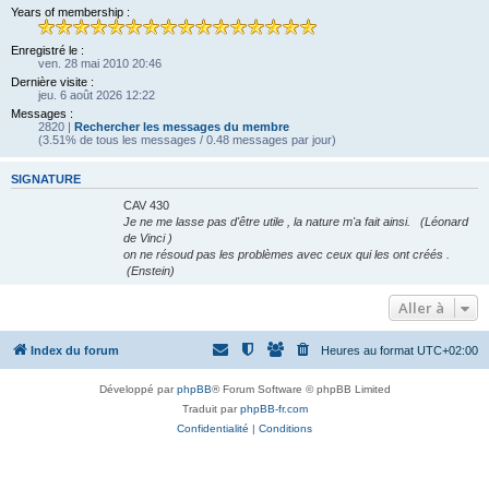
Years of membership :
Enregistré le :
ven. 28 mai 2010 20:46
Dernière visite :
jeu. 6 août 2026 12:22
Messages :
2820 |
Rechercher les messages du membre
(3.51% de tous les messages / 0.48 messages par jour)
SIGNATURE
CAV 430
Je ne me lasse pas d'être utile , la nature m'a fait ainsi. (Léonard
de Vinci )
on ne résoud pas les problèmes avec ceux qui les ont créés .
(Enstein)
Aller à
Index du forum
Heures au format
UTC+02:00
Développé par
phpBB
® Forum Software © phpBB Limited
Traduit par
phpBB-fr.com
Confidentialité
|
Conditions