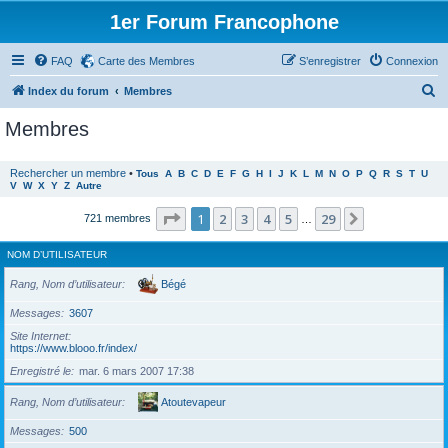
1er Forum Francophone
FAQ
Carte des Membres
S’enregistrer
Connexion
R
Index du forum
Membres
e
Membres
c
h
Rechercher un membre
•
Tous
A
B
C
D
E
F
G
H
I
J
K
L
M
N
O
P
Q
R
S
T
U
V
W
X
Y
Z
Autre
e
r
Page
1
sur
29
1
2
3
4
5
29
Suivante
721 membres
…
c
NOM D’UTILISATEUR
h
e
Rang, Nom d’utilisateur
Bégé
r
Messages
3607
Site Internet
https://www.blooo.fr/index/
Enregistré le
mar. 6 mars 2007 17:38
Rang, Nom d’utilisateur
Atoutevapeur
Messages
500