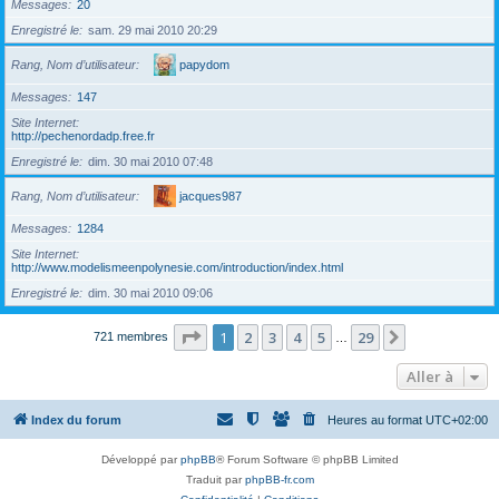
Messages
20
Enregistré le
sam. 29 mai 2010 20:29
Rang, Nom d’utilisateur
papydom
Messages
147
Site Internet
http://pechenordadp.free.fr
Enregistré le
dim. 30 mai 2010 07:48
Rang, Nom d’utilisateur
jacques987
Messages
1284
Site Internet
http://www.modelismeenpolynesie.com/introduction/index.html
Enregistré le
dim. 30 mai 2010 09:06
Page
1
sur
29
1
2
3
4
5
29
Suivante
721 membres
…
Aller à
Index du forum
Heures au format
UTC+02:00
Développé par
phpBB
® Forum Software © phpBB Limited
Traduit par
phpBB-fr.com