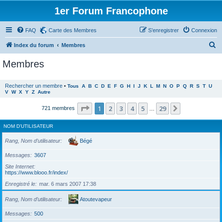
1er Forum Francophone
FAQ
Carte des Membres
S’enregistrer
Connexion
R
Index du forum
Membres
e
Membres
c
h
Rechercher un membre
•
Tous
A
B
C
D
E
F
G
H
I
J
K
L
M
N
O
P
Q
R
S
T
U
V
W
X
Y
Z
Autre
e
r
Page
1
sur
29
1
2
3
4
5
29
Suivante
721 membres
…
c
NOM D’UTILISATEUR
h
e
Rang, Nom d’utilisateur
Bégé
r
Messages
3607
Site Internet
https://www.blooo.fr/index/
Enregistré le
mar. 6 mars 2007 17:38
Rang, Nom d’utilisateur
Atoutevapeur
Messages
500