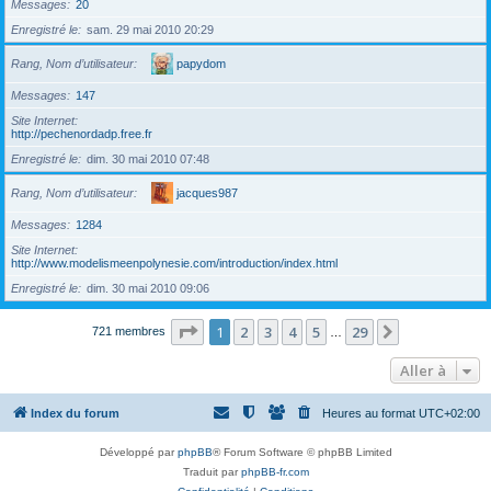
Messages
20
Enregistré le
sam. 29 mai 2010 20:29
Rang, Nom d’utilisateur
papydom
Messages
147
Site Internet
http://pechenordadp.free.fr
Enregistré le
dim. 30 mai 2010 07:48
Rang, Nom d’utilisateur
jacques987
Messages
1284
Site Internet
http://www.modelismeenpolynesie.com/introduction/index.html
Enregistré le
dim. 30 mai 2010 09:06
Page
1
sur
29
1
2
3
4
5
29
Suivante
721 membres
…
Aller à
Index du forum
Heures au format
UTC+02:00
Développé par
phpBB
® Forum Software © phpBB Limited
Traduit par
phpBB-fr.com