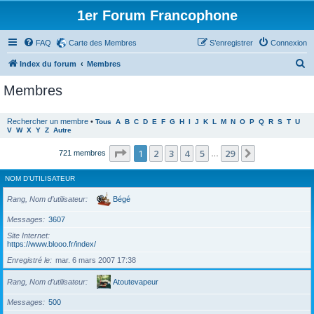
1er Forum Francophone
FAQ
Carte des Membres
S’enregistrer
Connexion
R
Index du forum
Membres
e
Membres
c
h
Rechercher un membre
•
Tous
A
B
C
D
E
F
G
H
I
J
K
L
M
N
O
P
Q
R
S
T
U
V
W
X
Y
Z
Autre
e
r
Page
1
sur
29
1
2
3
4
5
29
Suivante
721 membres
…
c
NOM D’UTILISATEUR
h
e
Rang, Nom d’utilisateur
Bégé
r
Messages
3607
Site Internet
https://www.blooo.fr/index/
Enregistré le
mar. 6 mars 2007 17:38
Rang, Nom d’utilisateur
Atoutevapeur
Messages
500