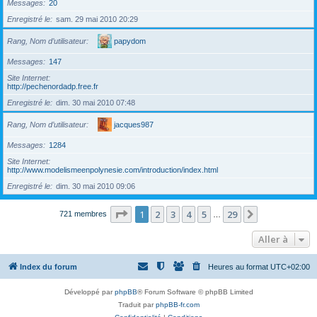
Messages
20
Enregistré le
sam. 29 mai 2010 20:29
Rang, Nom d’utilisateur
papydom
Messages
147
Site Internet
http://pechenordadp.free.fr
Enregistré le
dim. 30 mai 2010 07:48
Rang, Nom d’utilisateur
jacques987
Messages
1284
Site Internet
http://www.modelismeenpolynesie.com/introduction/index.html
Enregistré le
dim. 30 mai 2010 09:06
Page
1
sur
29
1
2
3
4
5
29
Suivante
721 membres
…
Aller à
Index du forum
Heures au format
UTC+02:00
Développé par
phpBB
® Forum Software © phpBB Limited
Traduit par
phpBB-fr.com