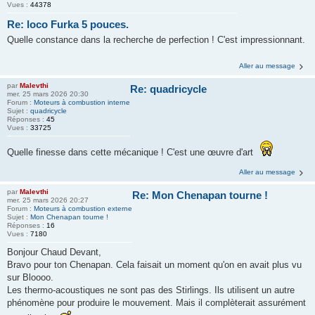
Vues :
44378
Re: loco Furka 5 pouces.
Quelle constance dans la recherche de perfection ! C'est impressionnant.
Aller au message
par
Malevthi
Re: quadricycle
mer. 25 mars 2026 20:30
Forum :
Moteurs à combustion interne
Sujet :
quadricycle
Réponses :
45
Vues :
33725
Quelle finesse dans cette mécanique ! C'est une œuvre d'art
Aller au message
par
Malevthi
Re: Mon Chenapan tourne !
mer. 25 mars 2026 20:27
Forum :
Moteurs à combustion externe
Sujet :
Mon Chenapan tourne !
Réponses :
16
Vues :
7180
Bonjour Chaud Devant,
Bravo pour ton Chenapan. Cela faisait un moment qu'on en avait plus vu
sur Bloooo.
Les thermo-acoustiques ne sont pas des Stirlings. Ils utilisent un autre
phénomène pour produire le mouvement. Mais il complèterait assurément