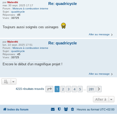
par
Malevthi
Re: quadricycle
mar. 30 sept. 2025 17:17
Forum :
Moteurs à combustion interne
Sujet :
quadricycle
Réponses :
45
Vues :
33725
Toujours aussi soignés ces usinages
Aller au message
par
Malevthi
Re: quadricycle
lun. 22 sept. 2025 17:51
Forum :
Moteurs à combustion interne
Sujet :
quadricycle
Réponses :
45
Vues :
33725
Encore le début d'un magnifique projet !
Aller au message
Page
1
sur
281
1
2
3
4
5
281
Suivante
4215 résultats trouvés
…
Aller à
Index du forum
Heures au format
UTC+02:00