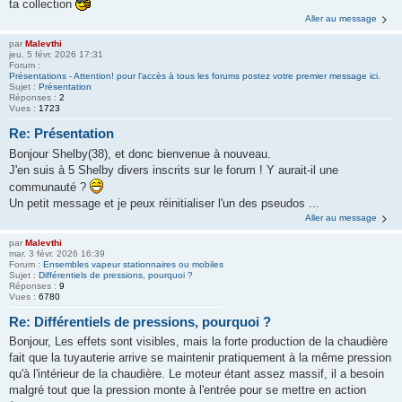
ta collection
Aller au message
par
Malevthi
jeu. 5 févr. 2026 17:31
Forum :
Présentations - Attention! pour l'accès à tous les forums postez votre premier message ici.
Sujet :
Présentation
Réponses :
2
Vues :
1723
Re: Présentation
Bonjour Shelby(38), et donc bienvenue à nouveau.
J'en suis à 5 Shelby divers inscrits sur le forum ! Y aurait-il une
communauté ?
Un petit message et je peux réinitialiser l'un des pseudos ...
Aller au message
par
Malevthi
mar. 3 févr. 2026 16:39
Forum :
Ensembles vapeur stationnaires ou mobiles
Sujet :
Différentiels de pressions, pourquoi ?
Réponses :
9
Vues :
6780
Re: Différentiels de pressions, pourquoi ?
Bonjour, Les effets sont visibles, mais la forte production de la chaudière
fait que la tuyauterie arrive se maintenir pratiquement à la même pression
qu'à l'intérieur de la chaudière. Le moteur étant assez massif, il a besoin
malgré tout que la pression monte à l'entrée pour se mettre en action