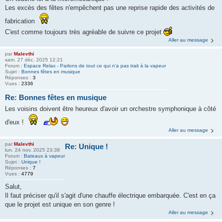
Les excès des fêtes n'empêchent pas une reprise rapide des activités de
fabrication
C'est comme toujours très agréable de suivre ce projet
Aller au message
par
Malevthi
sam. 27 déc. 2025 12:21
Forum :
Espace Relax - Parlons de tout ce qui n'a pas trait à la vapeur
Sujet :
Bonnes fêtes en musique
Réponses :
3
Vues :
2336
Re: Bonnes fêtes en musique
Les voisins doivent être heureux d'avoir un orchestre symphonique à côté
d'eux !
Aller au message
par
Malevthi
Re: Unique !
lun. 24 nov. 2025 23:38
Forum :
Bateaux à vapeur
Sujet :
Unique !
Réponses :
7
Vues :
4779
Salut,
Il faut préciser qu'il s'agit d'une chauffe électrique embarquée. C'est en ça
que le projet est unique en son genre !
Aller au message