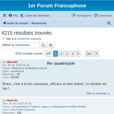
1er Forum Francophone
FAQ
Carte des Membres
S’enregistrer
Connexion
R
Index du forum
Rechercher
e
4215 résultats trouvés
c
Aller à la recherche avancée
h
Rechercher
Recherche avancée
e
Page
1
sur
281
1
2
3
4
5
281
Suivante
4215 résultats trouvés
r
…
c
par
Malevthi
Re: quadricycle
lun. 20 juil. 2026 11:29
h
Forum :
Moteurs à combustion interne
Sujet :
quadricycle
e
Réponses :
45
Vues :
33725
r
Bravo, c'est à la fois astucieux, efficace et bien réalisé. Le résultat est
top !
Aller au message
par
Malevthi
sam. 30 mai 2026 09:54
Forum :
Locomotives et Trains à vapeur ou électriques modèles réduits
Sujet :
loco Furka 5 pouces.
Réponses :
130