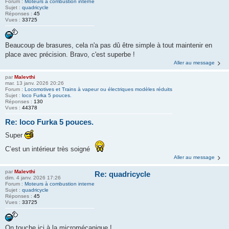
Forum :
Moteurs à combustion interne
Sujet :
quadricycle
Réponses :
45
Vues :
33725
Beaucoup de brasures, cela n'a pas dû être simple à tout maintenir en
place avec précision. Bravo, c'est superbe !
Aller au message
par
Malevthi
mar. 13 janv. 2026 20:26
Forum :
Locomotives et Trains à vapeur ou électriques modèles réduits
Sujet :
loco Furka 5 pouces.
Réponses :
130
Vues :
44378
Re: loco Furka 5 pouces.
Super
C’est un intérieur très soigné
Aller au message
par
Malevthi
Re: quadricycle
dim. 4 janv. 2026 17:26
Forum :
Moteurs à combustion interne
Sujet :
quadricycle
Réponses :
45
Vues :
33725
On touche ici à la micromécanique !