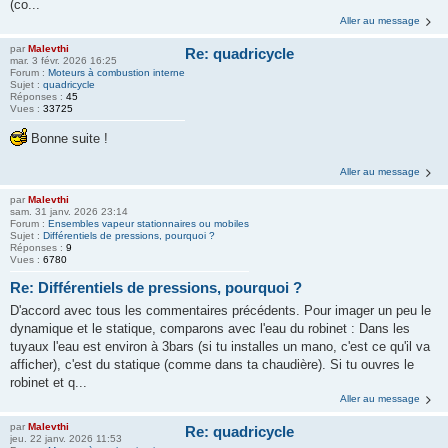
(co...
Aller au message
par
Malevthi
Re: quadricycle
mar. 3 févr. 2026 16:25
Forum :
Moteurs à combustion interne
Sujet :
quadricycle
Réponses :
45
Vues :
33725
Bonne suite !
Aller au message
par
Malevthi
sam. 31 janv. 2026 23:14
Forum :
Ensembles vapeur stationnaires ou mobiles
Sujet :
Différentiels de pressions, pourquoi ?
Réponses :
9
Vues :
6780
Re: Différentiels de pressions, pourquoi ?
D'accord avec tous les commentaires précédents. Pour imager un peu le
dynamique et le statique, comparons avec l'eau du robinet : Dans les
tuyaux l'eau est environ à 3bars (si tu installes un mano, c'est ce qu'il va
afficher), c'est du statique (comme dans ta chaudière). Si tu ouvres le
robinet et q...
Aller au message
par
Malevthi
Re: quadricycle
jeu. 22 janv. 2026 11:53