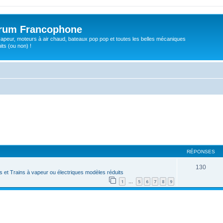
orum Francophone
apeur, moteurs à air chaud, bateaux pop pop et toutes les belles mécaniques
ts (ou non) !
RÉPONSES
130
 et Trains à vapeur ou électriques modèles réduits
1
5
6
7
8
9
…