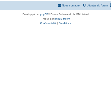
Nous contacter
L’équipe du forum
Développé par
phpBB
® Forum Software © phpBB Limited
Traduit par
phpBB-fr.com
Confidentialité
|
Conditions