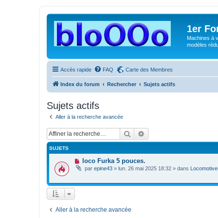
1er F
Machines à v
modèles rédui
Accès rapide
FAQ
Carte des Membres
Index du forum
Rechercher
Sujets actifs
Sujets actifs
Aller à la recherche avancée
Rechercher
Recherche avancée
SUJETS
N
loco Furka 5 pouces.
o
par
epine43
»
lun. 26 mai 2025 18:32
» dans
Locomotives
u
v
e
a
u
m
e
Aller à la recherche avancée
s