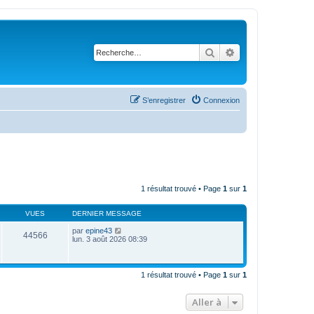
Rechercher
Recherche avanc
S’enregistrer
Connexion
1 résultat trouvé • Page
1
sur
1
VUES
DERNIER MESSAGE
par
epine43
44566
lun. 3 août 2026 08:39
1 résultat trouvé • Page
1
sur
1
Aller à