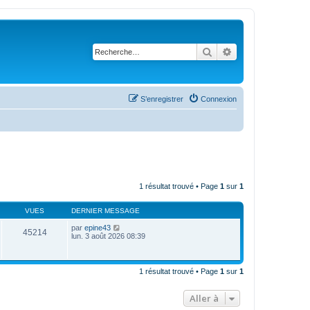
Rechercher
Recherche avanc
S’enregistrer
Connexion
1 résultat trouvé • Page
1
sur
1
VUES
DERNIER MESSAGE
par
epine43
45214
lun. 3 août 2026 08:39
1 résultat trouvé • Page
1
sur
1
Aller à