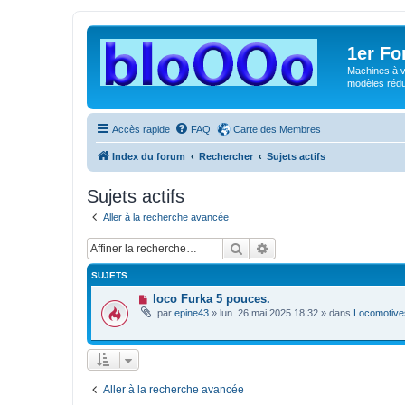
1er F
Machines à v
modèles rédui
Accès rapide
FAQ
Carte des Membres
Index du forum
Rechercher
Sujets actifs
Sujets actifs
Aller à la recherche avancée
Rechercher
Recherche avancée
SUJETS
N
loco Furka 5 pouces.
o
par
epine43
»
lun. 26 mai 2025 18:32
» dans
Locomotives
u
v
e
a
u
m
e
Aller à la recherche avancée
s