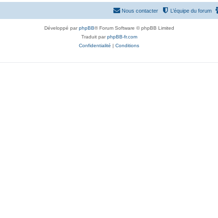
Nous contacter
L’équipe du forum
Développé par
phpBB
® Forum Software © phpBB Limited
Traduit par
phpBB-fr.com
Confidentialité
|
Conditions