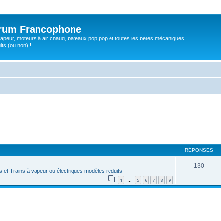
orum Francophone
apeur, moteurs à air chaud, bateaux pop pop et toutes les belles mécaniques
ts (ou non) !
RÉPONSES
130
 et Trains à vapeur ou électriques modèles réduits
1
5
6
7
8
9
…