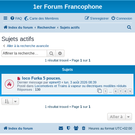
1er Forum Francophone
FAQ
Carte des Membres
S’enregistrer
Connexion
R
Index du forum
Rechercher
Sujets actifs
e
Sujets actifs
c
Aller à la recherche avancée
h
Rechercher
Recherche avancée
e
1 résultat trouvé • Page
1
sur
1
r
Sujets
c
N
loco Furka 5 pouces.
h
o
Dernier message par
epine43
«
lun. 3 août 2026 08:39
u
e
Posté dans
Locomotives et Trains à vapeur ou électriques modèles réduits
v
Réponses :
130
1
6
7
8
9
e
…
r
a
u
m
e
1 résultat trouvé • Page
1
sur
1
s
s
Aller à
a
g
e
Index du forum
Heures au format
UTC+02:00