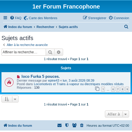
1er Forum Francophone
FAQ
Carte des Membres
S’enregistrer
Connexion
R
Index du forum
Rechercher
Sujets actifs
e
Sujets actifs
c
Aller à la recherche avancée
h
Rechercher
Recherche avancée
e
1 résultat trouvé • Page
1
sur
1
r
Sujets
c
N
loco Furka 5 pouces.
h
o
Dernier message par
epine43
«
lun. 3 août 2026 08:39
u
e
Posté dans
Locomotives et Trains à vapeur ou électriques modèles réduits
v
Réponses :
130
1
6
7
8
9
e
…
r
a
u
m
e
1 résultat trouvé • Page
1
sur
1
s
s
Aller à
a
g
e
Index du forum
Heures au format
UTC+02:00