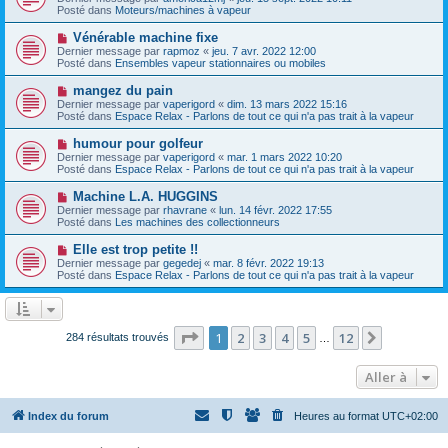
u
u
a
Posté dans
Moteurs/machines à vapeur
m
v
g
e
e
e
N
Vénérable machine fixe
s
a
o
s
Dernier message par
rapmoz
«
jeu. 7 avr. 2022 12:00
u
u
a
Posté dans
Ensembles vapeur stationnaires ou mobiles
m
v
g
e
e
e
N
mangez du pain
s
a
o
s
Dernier message par
vaperigord
«
dim. 13 mars 2022 15:16
u
u
a
Posté dans
Espace Relax - Parlons de tout ce qui n'a pas trait à la vapeur
m
v
g
e
e
e
N
humour pour golfeur
s
a
o
s
Dernier message par
vaperigord
«
mar. 1 mars 2022 10:20
u
u
a
Posté dans
Espace Relax - Parlons de tout ce qui n'a pas trait à la vapeur
m
v
g
e
e
e
N
Machine L.A. HUGGINS
s
a
o
s
Dernier message par
rhavrane
«
lun. 14 févr. 2022 17:55
u
u
a
Posté dans
Les machines des collectionneurs
m
v
g
e
e
e
N
Elle est trop petite !!
s
a
o
s
Dernier message par
gegedej
«
mar. 8 févr. 2022 19:13
u
u
a
Posté dans
Espace Relax - Parlons de tout ce qui n'a pas trait à la vapeur
m
v
g
e
e
e
s
a
s
u
a
m
Page
1
sur
12
1
2
3
4
5
12
Suivante
284 résultats trouvés
g
…
e
e
s
s
Aller à
a
g
e
Index du forum
Heures au format
UTC+02:00