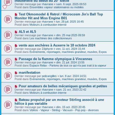
industrielle du début du 20° siècle
u
u
a
Dernier message par
m
rhavrane
«
sam. 6 sept. 2025 09:53
v
g
Posté dans
e
Ensembles vapeur stationnaires ou mobiles
e
e
s
a
s
N
Test Okmomodel & Retrol / Microcosm Jin's Ball Top
u
a
o
Monitor Hit and Miss Engine B01
m
g
u
e
Dernier message par
rhavrane
«
lun. 28 juil. 2025 16:45
e
v
s
Posté dans
Moteurs à combustion interne
e
s
a
a
N
AL5 et AL5
u
g
o
Dernier message par
m
rhavrane
«
dim. 25 mai 2025 09:59
e
u
Posté dans
e
Les machines des collectionneurs
v
s
e
s
N
vente aux enchères à Auxerre le 18 octobre 2024
a
a
o
Dernier message par
Zéphyrin
«
ven. 11 oct. 2024 15:44
u
g
u
Posté dans
Evénements, reportages, machines grandeur, musées, Expos
m
e
v
e
e
N
Passage de la flamme olympique à Vincennes
s
a
o
s
Dernier message par
rhavrane
«
dim. 21 juil. 2024 13:55
u
u
a
Posté dans
Espace Relax - Parlons de tout ce qui n'a pas trait à la vapeur
m
v
g
e
e
e
N
manifestation
s
a
o
s
Dernier message par
pelicangilles
«
lun. 8 avr. 2024 14:51
u
u
a
Posté dans
Evénements, reportages, machines grandeur, musées, Expos
m
v
g
e
e
e
N
Pour amateurs de belles mécaniques grandes et petites
s
a
o
s
Dernier message par
rhavrane
«
sam. 21 oct. 2023 22:42
u
u
a
Posté dans
Moteurs à combustion interne
m
v
g
e
e
e
N
Bateau propulsé par un moteur Stirling associé à une
s
a
o
s
hélice à pas variable
u
u
a
Dernier message par
m
rhavrane
«
dim. 15 oct. 2023 20:45
v
g
Posté dans
e
Vidéos - Vapeur - Stirling - Vacuum - Pop pop - diverses
e
e
s
a