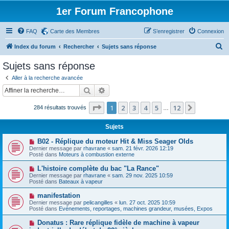
1er Forum Francophone
FAQ
Carte des Membres
S’enregistrer
Connexion
R
Index du forum
Rechercher
Sujets sans réponse
e
Sujets sans réponse
c
Aller à la recherche avancée
h
Rechercher
Recherche avancée
e
Page
1
sur
12
1
2
3
4
5
12
Suivante
284 résultats trouvés
r
…
c
Sujets
h
N
B02 - Réplique du moteur Hit & Miss Seager Olds
e
o
Dernier message par
rhavrane
«
sam. 21 févr. 2026 12:19
u
Posté dans
Moteurs à combustion externe
r
v
e
N
L'histoire complète du bac "La Rance"
a
o
Dernier message par
rhavrane
«
sam. 29 nov. 2025 10:59
u
u
Posté dans
Bateaux à vapeur
m
v
e
e
N
manifestation
s
a
o
s
Dernier message par
pelicangilles
«
lun. 27 oct. 2025 10:59
u
u
a
Posté dans
Evénements, reportages, machines grandeur, musées, Expos
m
v
g
e
e
e
N
Donatus : Rare réplique fidèle de machine à vapeur
s
a
o
s