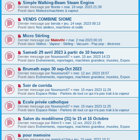
s
N
Simple Walking-Beam Steam Engine
u
a
o
Dernier message par
m
fbonte
«
mar. 19 sept. 2023 21:39
g
u
Posté dans
e
Moteurs/machines à vapeur
e
v
s
e
s
N
VENDS COMBINE SIOME
a
a
o
Dernier message par
berola
«
jeu. 14 sept. 2023 08:13
u
g
u
Posté dans
Nos ateliers, machines et outils
m
e
v
e
e
N
Micro Stirling
s
a
o
s
Dernier message par
Malevthi
«
mar. 2 mai 2023 00:19
u
u
a
Posté dans
Vidéos - Vapeur - Stirling - Vacuum - Pop pop - diverses
m
v
g
e
e
e
N
Samedi 29 avril 2023 à partir de 10 heures
s
a
o
s
Dernier message par
Nounours67
«
sam. 15 avr. 2023 14:23
u
u
a
Posté dans
Evénements, reportages, machines grandeur, musées, Expos
m
v
g
e
e
e
N
Brumath expo 30 sep-Oct 2023
s
a
o
s
Dernier message par
Nounours67
«
mer. 12 avr. 2023 18:57
u
u
a
Posté dans
Evénements, reportages, machines grandeur, musées, Expos
m
v
g
e
e
e
N
Soir de corrida
s
a
o
s
Dernier message par
Nounours67
«
mer. 15 mars 2023 11:29
u
u
a
Posté dans
Espace Relax - Parlons de tout ce qui n'a pas trait à la vapeur
m
v
g
e
e
e
N
Ecole privée catholique
s
a
o
s
Dernier message par
Nounours67
«
mer. 15 mars 2023 11:25
u
u
a
Posté dans
Espace Relax - Parlons de tout ce qui n'a pas trait à la vapeur
m
v
g
e
e
e
N
Salon du modélisme (31) le 15 et 16 Octobre
s
a
o
s
Dernier message par
Rémi 5
«
mer. 12 oct. 2022 21:45
u
u
a
Posté dans
Evénements, reportages, machines grandeur, musées, Expos
m
v
g
e
e
e
N
pour memoire
s
a
o
s
Dernier message par
america12mj
«
jeu. 15 sept. 2022 10:11