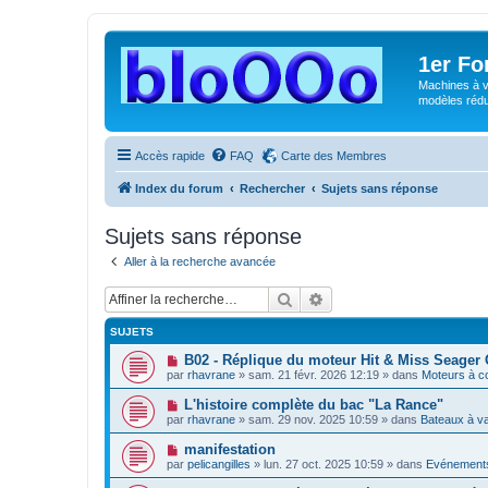
1er F
Machines à v
modèles rédui
Accès rapide
FAQ
Carte des Membres
Index du forum
Rechercher
Sujets sans réponse
Sujets sans réponse
Aller à la recherche avancée
Rechercher
Recherche avancée
SUJETS
N
B02 - Réplique du moteur Hit & Miss Seager 
o
par
rhavrane
»
sam. 21 févr. 2026 12:19
» dans
Moteurs à c
u
v
N
L'histoire complète du bac "La Rance"
e
o
par
rhavrane
»
sam. 29 nov. 2025 10:59
» dans
Bateaux à v
a
u
u
v
N
manifestation
m
e
o
e
par
pelicangilles
»
lun. 27 oct. 2025 10:59
» dans
Evénements
a
u
s
u
v