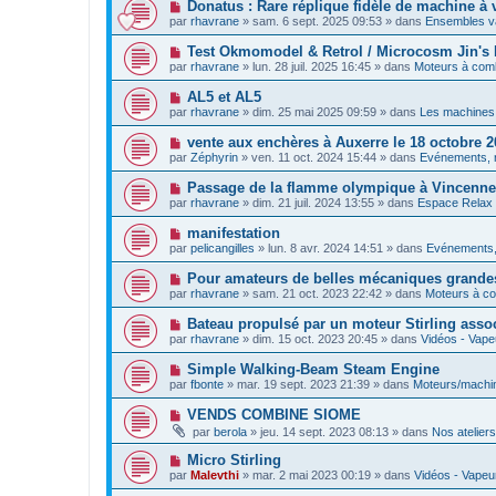
s
N
Donatus : Rare réplique fidèle de machine à v
m
e
a
o
e
par
rhavrane
»
sam. 6 sept. 2025 09:53
» dans
Ensembles va
a
g
u
s
u
e
v
s
N
Test Okmomodel & Retrol / Microcosm Jin's 
m
e
a
o
e
par
rhavrane
»
lun. 28 juil. 2025 16:45
» dans
Moteurs à comb
a
g
u
s
u
e
v
s
N
AL5 et AL5
m
e
a
o
e
par
rhavrane
»
dim. 25 mai 2025 09:59
» dans
Les machines 
a
g
u
s
u
e
v
s
N
vente aux enchères à Auxerre le 18 octobre 2
m
e
a
o
e
par
Zéphyrin
»
ven. 11 oct. 2024 15:44
» dans
Evénements, 
a
g
u
s
u
e
v
s
N
Passage de la flamme olympique à Vincenn
m
e
a
o
e
par
rhavrane
»
dim. 21 juil. 2024 13:55
» dans
Espace Relax -
a
g
u
s
u
e
v
s
N
manifestation
m
e
a
o
e
par
pelicangilles
»
lun. 8 avr. 2024 14:51
» dans
Evénements,
a
g
u
s
u
e
v
s
N
Pour amateurs de belles mécaniques grandes 
m
e
a
o
e
par
rhavrane
»
sam. 21 oct. 2023 22:42
» dans
Moteurs à co
a
g
u
s
u
e
v
s
N
Bateau propulsé par un moteur Stirling assoc
m
e
a
o
e
par
rhavrane
»
dim. 15 oct. 2023 20:45
» dans
Vidéos - Vapeu
a
g
u
s
u
e
v
s
N
Simple Walking-Beam Steam Engine
m
e
a
o
e
par
fbonte
»
mar. 19 sept. 2023 21:39
» dans
Moteurs/machi
a
g
u
s
u
e
v
s
N
VENDS COMBINE SIOME
m
e
a
o
e
par
berola
»
jeu. 14 sept. 2023 08:13
» dans
Nos ateliers
a
g
u
s
u
e
v
s
N
Micro Stirling
m
e
a
o
e
par
Malevthi
»
mar. 2 mai 2023 00:19
» dans
Vidéos - Vapeur
a
g
u
s
u
e