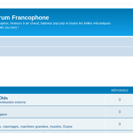
orum Francophone
apeur, moteurs à air chaud, bateaux pop pop et toutes les belles mécaniques
ts (ou non) !
RÉPONSES
Olds
0
ombustion externe
0
apeur
0
, reportages, machines grandeur, musées, Expos