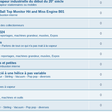
apeur industrielle du début du 20° siècle
0
peur stationnaires ou mobiles
Ball Top Monitor Hit and Miss Engine B01
0
ustion interne
0
des collectionneurs
024
0
reportages, machines grandeur, musées, Expos
es
0
 Parlons de tout ce qui n'a pas trait à la vapeur
0
 reportages, machines grandeur, musées, Expos
et petites
0
mbustion interne
ié à une hélice à pas variable
0
r - Stirling - Vacuum - Pop pop - diverses
0
nes à vapeur
0
, machines et outils
0
 - Stirling - Vacuum - Pop pop - diverses