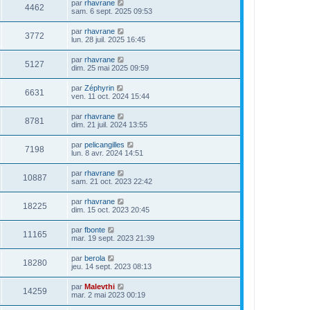
par
rhavrane
4462
sam. 6 sept. 2025 09:53
par
rhavrane
3772
lun. 28 juil. 2025 16:45
par
rhavrane
5127
dim. 25 mai 2025 09:59
par
Zéphyrin
6631
ven. 11 oct. 2024 15:44
par
rhavrane
8781
dim. 21 juil. 2024 13:55
par
pelicangilles
7198
lun. 8 avr. 2024 14:51
par
rhavrane
10887
sam. 21 oct. 2023 22:42
par
rhavrane
18225
dim. 15 oct. 2023 20:45
par
fbonte
11165
mar. 19 sept. 2023 21:39
par
berola
18280
jeu. 14 sept. 2023 08:13
par
Malevthi
14259
mar. 2 mai 2023 00:19