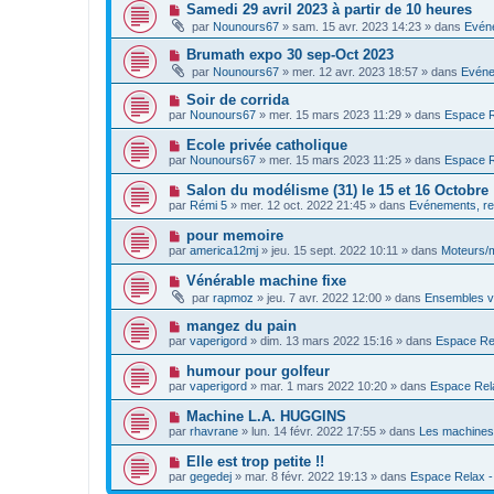
v
s
N
Samedi 29 avril 2023 à partir de 10 heures
m
e
a
o
e
par
Nounours67
»
sam. 15 avr. 2023 14:23
» dans
Evéne
a
g
u
s
u
e
v
s
N
Brumath expo 30 sep-Oct 2023
m
e
a
o
e
par
Nounours67
»
mer. 12 avr. 2023 18:57
» dans
Evéne
a
g
u
s
u
e
v
s
N
Soir de corrida
m
e
a
o
e
par
Nounours67
»
mer. 15 mars 2023 11:29
» dans
Espace Re
a
g
u
s
u
e
v
s
N
Ecole privée catholique
m
e
a
o
e
par
Nounours67
»
mer. 15 mars 2023 11:25
» dans
Espace Re
a
g
u
s
u
e
v
s
N
Salon du modélisme (31) le 15 et 16 Octobre
m
e
a
o
e
par
Rémi 5
»
mer. 12 oct. 2022 21:45
» dans
Evénements, re
a
g
u
s
u
e
v
s
N
pour memoire
m
e
a
o
e
par
america12mj
»
jeu. 15 sept. 2022 10:11
» dans
Moteurs/
a
g
u
s
u
e
v
s
N
Vénérable machine fixe
m
e
a
o
e
par
rapmoz
»
jeu. 7 avr. 2022 12:00
» dans
Ensembles va
a
g
u
s
u
e
v
s
N
mangez du pain
m
e
a
o
e
par
vaperigord
»
dim. 13 mars 2022 15:16
» dans
Espace Rela
a
g
u
s
u
e
v
s
N
humour pour golfeur
m
e
a
o
e
par
vaperigord
»
mar. 1 mars 2022 10:20
» dans
Espace Relax
a
g
u
s
u
e
v
s
N
Machine L.A. HUGGINS
m
e
a
o
e
par
rhavrane
»
lun. 14 févr. 2022 17:55
» dans
Les machines 
a
g
u
s
u
e
v
s
N
Elle est trop petite !!
m
e
a
o
e
par
gegedej
»
mar. 8 févr. 2022 19:13
» dans
Espace Relax - P
a
g
u
s
u