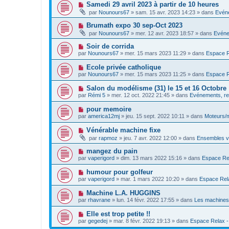
v
s
N
Samedi 29 avril 2023 à partir de 10 heures
m
e
a
o
e
par
Nounours67
»
sam. 15 avr. 2023 14:23
» dans
Evéne
a
g
u
s
u
e
v
s
N
Brumath expo 30 sep-Oct 2023
m
e
a
o
e
par
Nounours67
»
mer. 12 avr. 2023 18:57
» dans
Evéne
a
g
u
s
u
e
v
s
N
Soir de corrida
m
e
a
o
e
par
Nounours67
»
mer. 15 mars 2023 11:29
» dans
Espace Re
a
g
u
s
u
e
v
s
N
Ecole privée catholique
m
e
a
o
e
par
Nounours67
»
mer. 15 mars 2023 11:25
» dans
Espace Re
a
g
u
s
u
e
v
s
N
Salon du modélisme (31) le 15 et 16 Octobre
m
e
a
o
e
par
Rémi 5
»
mer. 12 oct. 2022 21:45
» dans
Evénements, re
a
g
u
s
u
e
v
s
N
pour memoire
m
e
a
o
e
par
america12mj
»
jeu. 15 sept. 2022 10:11
» dans
Moteurs/
a
g
u
s
u
e
v
s
N
Vénérable machine fixe
m
e
a
o
e
par
rapmoz
»
jeu. 7 avr. 2022 12:00
» dans
Ensembles va
a
g
u
s
u
e
v
s
N
mangez du pain
m
e
a
o
e
par
vaperigord
»
dim. 13 mars 2022 15:16
» dans
Espace Rela
a
g
u
s
u
e
v
s
N
humour pour golfeur
m
e
a
o
e
par
vaperigord
»
mar. 1 mars 2022 10:20
» dans
Espace Relax
a
g
u
s
u
e
v
s
N
Machine L.A. HUGGINS
m
e
a
o
e
par
rhavrane
»
lun. 14 févr. 2022 17:55
» dans
Les machines 
a
g
u
s
u
e
v
s
N
Elle est trop petite !!
m
e
a
o
e
par
gegedej
»
mar. 8 févr. 2022 19:13
» dans
Espace Relax - P
a
g
u
s
u