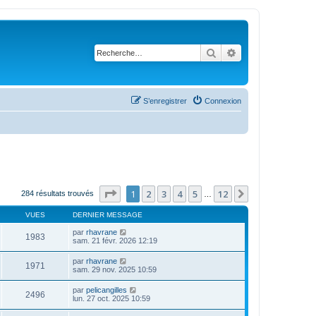
Rechercher
Recherche avanc
S’enregistrer
Connexion
Page
1
sur
12
1
2
3
4
5
12
Suivante
284 résultats trouvés
…
VUES
DERNIER MESSAGE
par
rhavrane
1983
sam. 21 févr. 2026 12:19
par
rhavrane
1971
sam. 29 nov. 2025 10:59
par
pelicangilles
2496
lun. 27 oct. 2025 10:59