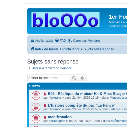
1er F
Machines à v
modèles rédui
Accès rapide
FAQ
Carte des Membres
Index du forum
Rechercher
Sujets sans réponse
Sujets sans réponse
Aller à la recherche avancée
Rechercher
Recherche avancée
SUJETS
N
B02 - Réplique du moteur Hit & Miss Seager 
o
par
rhavrane
»
sam. 21 févr. 2026 12:19
» dans
Moteurs à c
u
v
N
L'histoire complète du bac "La Rance"
e
o
par
rhavrane
»
sam. 29 nov. 2025 10:59
» dans
Bateaux à v
a
u
u
v
N
manifestation
m
e
o
e
par
pelicangilles
»
lun. 27 oct. 2025 10:59
» dans
Evénements
a
u
s
u
v