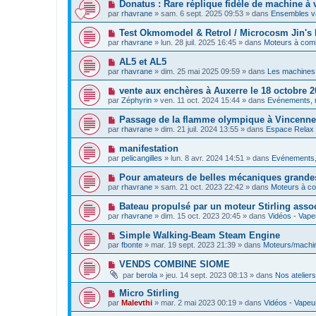
s
N
Donatus : Rare réplique fidèle de machine à v
m
e
a
o
e
par
rhavrane
»
sam. 6 sept. 2025 09:53
» dans
Ensembles va
a
g
u
s
u
e
v
s
N
Test Okmomodel & Retrol / Microcosm Jin's 
m
e
a
o
e
par
rhavrane
»
lun. 28 juil. 2025 16:45
» dans
Moteurs à comb
a
g
u
s
u
e
v
s
N
AL5 et AL5
m
e
a
o
e
par
rhavrane
»
dim. 25 mai 2025 09:59
» dans
Les machines 
a
g
u
s
u
e
v
s
N
vente aux enchères à Auxerre le 18 octobre 2
m
e
a
o
e
par
Zéphyrin
»
ven. 11 oct. 2024 15:44
» dans
Evénements, 
a
g
u
s
u
e
v
s
N
Passage de la flamme olympique à Vincenn
m
e
a
o
e
par
rhavrane
»
dim. 21 juil. 2024 13:55
» dans
Espace Relax -
a
g
u
s
u
e
v
s
N
manifestation
m
e
a
o
e
par
pelicangilles
»
lun. 8 avr. 2024 14:51
» dans
Evénements,
a
g
u
s
u
e
v
s
N
Pour amateurs de belles mécaniques grandes 
m
e
a
o
e
par
rhavrane
»
sam. 21 oct. 2023 22:42
» dans
Moteurs à co
a
g
u
s
u
e
v
s
N
Bateau propulsé par un moteur Stirling assoc
m
e
a
o
e
par
rhavrane
»
dim. 15 oct. 2023 20:45
» dans
Vidéos - Vapeu
a
g
u
s
u
e
v
s
N
Simple Walking-Beam Steam Engine
m
e
a
o
e
par
fbonte
»
mar. 19 sept. 2023 21:39
» dans
Moteurs/machi
a
g
u
s
u
e
v
s
N
VENDS COMBINE SIOME
m
e
a
o
e
par
berola
»
jeu. 14 sept. 2023 08:13
» dans
Nos ateliers
a
g
u
s
u
e
v
s
N
Micro Stirling
m
e
a
o
e
par
Malevthi
»
mar. 2 mai 2023 00:19
» dans
Vidéos - Vapeur
a
g
u
s
u
e