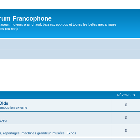
orum Francophone
apeur, moteurs à air chaud, bateaux pop pop et toutes les belles mécaniques
ts (ou non) !
RÉPONSES
Olds
0
ombustion externe
0
apeur
0
, reportages, machines grandeur, musées, Expos