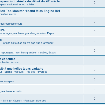
apeur industrielle du début du 20° siècle
0
peur stationnaires ou mobiles
Ball Top Monitor Hit and Miss Engine B01
0
ustion interne
0
des collectionneurs
024
0
reportages, machines grandeur, musées, Expos
es
0
 Parlons de tout ce qui n'a pas trait à la vapeur
0
 reportages, machines grandeur, musées, Expos
et petites
0
mbustion interne
ié à une hélice à pas variable
0
r - Stirling - Vacuum - Pop pop - diverses
0
nes à vapeur
0
, machines et outils
0
 - Stirling - Vacuum - Pop pop - diverses