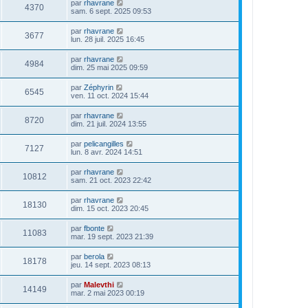
par
rhavrane
4370
sam. 6 sept. 2025 09:53
par
rhavrane
3677
lun. 28 juil. 2025 16:45
par
rhavrane
4984
dim. 25 mai 2025 09:59
par
Zéphyrin
6545
ven. 11 oct. 2024 15:44
par
rhavrane
8720
dim. 21 juil. 2024 13:55
par
pelicangilles
7127
lun. 8 avr. 2024 14:51
par
rhavrane
10812
sam. 21 oct. 2023 22:42
par
rhavrane
18130
dim. 15 oct. 2023 20:45
par
fbonte
11083
mar. 19 sept. 2023 21:39
par
berola
18178
jeu. 14 sept. 2023 08:13
par
Malevthi
14149
mar. 2 mai 2023 00:19