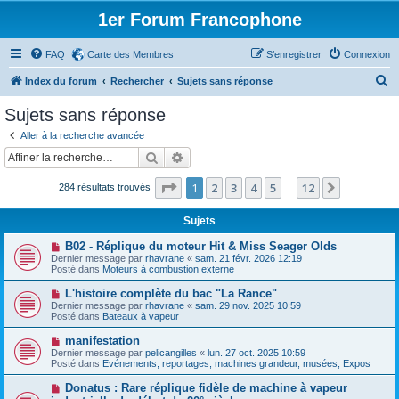
1er Forum Francophone
FAQ
Carte des Membres
S’enregistrer
Connexion
R
Index du forum
Rechercher
Sujets sans réponse
e
Sujets sans réponse
c
Aller à la recherche avancée
h
Rechercher
Recherche avancée
e
Page
1
sur
12
1
2
3
4
5
12
Suivante
284 résultats trouvés
r
…
c
Sujets
h
N
B02 - Réplique du moteur Hit & Miss Seager Olds
e
o
Dernier message par
rhavrane
«
sam. 21 févr. 2026 12:19
u
Posté dans
Moteurs à combustion externe
r
v
e
N
L'histoire complète du bac "La Rance"
a
o
Dernier message par
rhavrane
«
sam. 29 nov. 2025 10:59
u
u
Posté dans
Bateaux à vapeur
m
v
e
e
N
manifestation
s
a
o
s
Dernier message par
pelicangilles
«
lun. 27 oct. 2025 10:59
u
u
a
Posté dans
Evénements, reportages, machines grandeur, musées, Expos
m
v
g
e
e
e
N
Donatus : Rare réplique fidèle de machine à vapeur
s
a
o
s