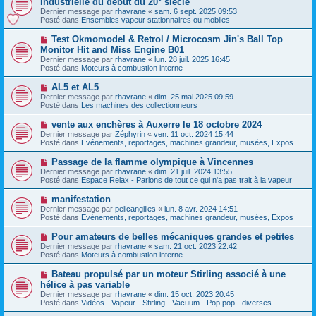
industrielle du début du 20° siècle
u
u
a
Dernier message par
m
rhavrane
«
sam. 6 sept. 2025 09:53
v
g
Posté dans
e
Ensembles vapeur stationnaires ou mobiles
e
e
s
a
s
N
Test Okmomodel & Retrol / Microcosm Jin's Ball Top
u
a
o
Monitor Hit and Miss Engine B01
m
g
u
e
Dernier message par
rhavrane
«
lun. 28 juil. 2025 16:45
e
v
s
Posté dans
Moteurs à combustion interne
e
s
a
a
N
AL5 et AL5
u
g
o
Dernier message par
m
rhavrane
«
dim. 25 mai 2025 09:59
e
u
Posté dans
e
Les machines des collectionneurs
v
s
e
s
N
vente aux enchères à Auxerre le 18 octobre 2024
a
a
o
Dernier message par
Zéphyrin
«
ven. 11 oct. 2024 15:44
u
g
u
Posté dans
Evénements, reportages, machines grandeur, musées, Expos
m
e
v
e
e
N
Passage de la flamme olympique à Vincennes
s
a
o
s
Dernier message par
rhavrane
«
dim. 21 juil. 2024 13:55
u
u
a
Posté dans
Espace Relax - Parlons de tout ce qui n'a pas trait à la vapeur
m
v
g
e
e
e
N
manifestation
s
a
o
s
Dernier message par
pelicangilles
«
lun. 8 avr. 2024 14:51
u
u
a
Posté dans
Evénements, reportages, machines grandeur, musées, Expos
m
v
g
e
e
e
N
Pour amateurs de belles mécaniques grandes et petites
s
a
o
s
Dernier message par
rhavrane
«
sam. 21 oct. 2023 22:42
u
u
a
Posté dans
Moteurs à combustion interne
m
v
g
e
e
e
N
Bateau propulsé par un moteur Stirling associé à une
s
a
o
s
hélice à pas variable
u
u
a
Dernier message par
m
rhavrane
«
dim. 15 oct. 2023 20:45
v
g
Posté dans
e
Vidéos - Vapeur - Stirling - Vacuum - Pop pop - diverses
e
e
s
a