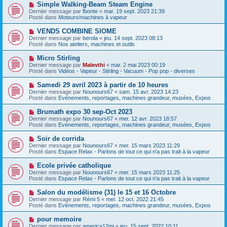
s
N
Simple Walking-Beam Steam Engine
u
a
o
Dernier message par
m
fbonte
«
mar. 19 sept. 2023 21:39
g
u
Posté dans
e
Moteurs/machines à vapeur
e
v
s
e
s
N
VENDS COMBINE SIOME
a
a
o
Dernier message par
berola
«
jeu. 14 sept. 2023 08:13
u
g
u
Posté dans
Nos ateliers, machines et outils
m
e
v
e
e
N
Micro Stirling
s
a
o
s
Dernier message par
Malevthi
«
mar. 2 mai 2023 00:19
u
u
a
Posté dans
Vidéos - Vapeur - Stirling - Vacuum - Pop pop - diverses
m
v
g
e
e
e
N
Samedi 29 avril 2023 à partir de 10 heures
s
a
o
s
Dernier message par
Nounours67
«
sam. 15 avr. 2023 14:23
u
u
a
Posté dans
Evénements, reportages, machines grandeur, musées, Expos
m
v
g
e
e
e
N
Brumath expo 30 sep-Oct 2023
s
a
o
s
Dernier message par
Nounours67
«
mer. 12 avr. 2023 18:57
u
u
a
Posté dans
Evénements, reportages, machines grandeur, musées, Expos
m
v
g
e
e
e
N
Soir de corrida
s
a
o
s
Dernier message par
Nounours67
«
mer. 15 mars 2023 11:29
u
u
a
Posté dans
Espace Relax - Parlons de tout ce qui n'a pas trait à la vapeur
m
v
g
e
e
e
N
Ecole privée catholique
s
a
o
s
Dernier message par
Nounours67
«
mer. 15 mars 2023 11:25
u
u
a
Posté dans
Espace Relax - Parlons de tout ce qui n'a pas trait à la vapeur
m
v
g
e
e
e
N
Salon du modélisme (31) le 15 et 16 Octobre
s
a
o
s
Dernier message par
Rémi 5
«
mer. 12 oct. 2022 21:45
u
u
a
Posté dans
Evénements, reportages, machines grandeur, musées, Expos
m
v
g
e
e
e
N
pour memoire
s
a
o
s
Dernier message par
america12mj
«
jeu. 15 sept. 2022 10:11