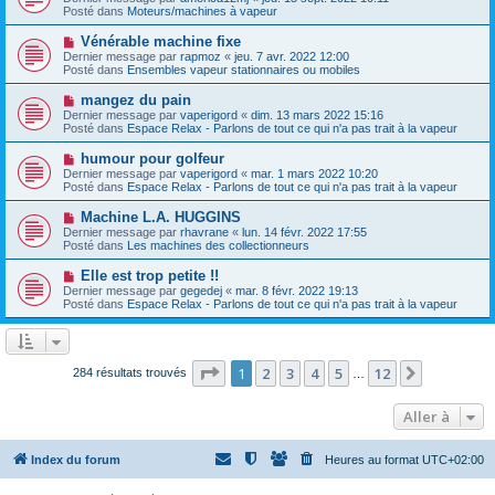
u
u
a
Posté dans
Moteurs/machines à vapeur
m
v
g
e
e
e
N
Vénérable machine fixe
s
a
o
s
Dernier message par
rapmoz
«
jeu. 7 avr. 2022 12:00
u
u
a
Posté dans
Ensembles vapeur stationnaires ou mobiles
m
v
g
e
e
e
N
mangez du pain
s
a
o
s
Dernier message par
vaperigord
«
dim. 13 mars 2022 15:16
u
u
a
Posté dans
Espace Relax - Parlons de tout ce qui n'a pas trait à la vapeur
m
v
g
e
e
e
N
humour pour golfeur
s
a
o
s
Dernier message par
vaperigord
«
mar. 1 mars 2022 10:20
u
u
a
Posté dans
Espace Relax - Parlons de tout ce qui n'a pas trait à la vapeur
m
v
g
e
e
e
N
Machine L.A. HUGGINS
s
a
o
s
Dernier message par
rhavrane
«
lun. 14 févr. 2022 17:55
u
u
a
Posté dans
Les machines des collectionneurs
m
v
g
e
e
e
N
Elle est trop petite !!
s
a
o
s
Dernier message par
gegedej
«
mar. 8 févr. 2022 19:13
u
u
a
Posté dans
Espace Relax - Parlons de tout ce qui n'a pas trait à la vapeur
m
v
g
e
e
e
s
a
s
u
a
m
Page
1
sur
12
1
2
3
4
5
12
Suivante
284 résultats trouvés
g
…
e
e
s
s
Aller à
a
g
e
Index du forum
Heures au format
UTC+02:00