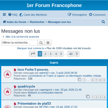
1er Forum Francophone
FAQ
Carte des Membres
S’enregistrer
Connexion
R
Index du forum
Rechercher
Messages non lus
e
Messages non lus
c
Aller à la recherche avancée
h
Rechercher
Recherche avancée
e
Marquer tout comme lu
• Plus de 1000 résultats ont été trouvés
r
Page
1
sur
40
1
2
3
4
5
40
Suivante
…
c
h
Sujets
e
N
loco Furka 5 pouces.
o
Dernier message par
epine43
«
lun. 3 août 2026 08:39
r
u
Posté dans
Locomotives et Trains à vapeur ou électriques modèles réduits
v
Réponses :
130
1
6
7
8
9
e
…
a
N
quadricycle
u
o
m
Dernier message par
vaperigord
«
mer. 29 juil. 2026 21:48
u
e
Posté dans
Moteurs à combustion interne
v
s
Réponses :
45
1
2
3
4
e
s
a
a
N
Présentation de plaf33
u
g
o
m
e
Dernier message par
Mr-Phil
«
mer. 22 juil. 2026 17:10