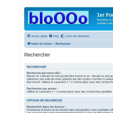
1er F
Machines à v
modèles rédui
Accès rapide
FAQ
Carte des Membres
Index du forum
Rechercher
Rechercher
RECHERCHER
Recherche par mots-clés :
Placez un
+
devant un mot qui doit être trouvé et un
-
devant un mot qui
Saisissez une suite de mots séparés par des
|
entre crochets si uniqu
être trouvé. Utilisez le caractère « * » comme joker pour des recherche
Rechercher par auteur :
Utilisez le caractère « * » comme joker pour des recherches partielles.
OPTIONS DE RECHERCHE
Rechercher dans les forums :
Choisissez le forum ou les forums dans le(s)quel(s) vous souhaitez ef
Les sous-forums sont automatiquement inclus si vous ne désactivez pa