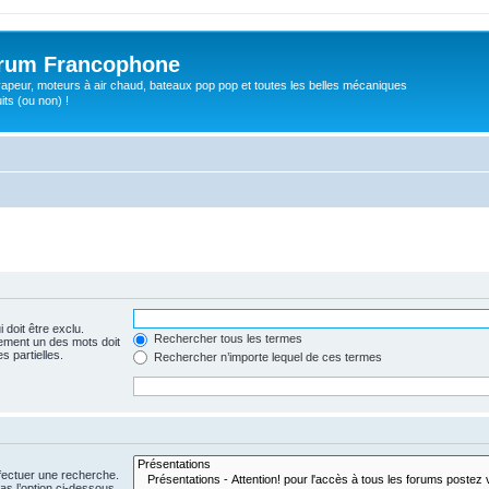
orum Francophone
apeur, moteurs à air chaud, bateaux pop pop et toutes les belles mécaniques
ts (ou non) !
 doit être exclu.
Rechercher tous les termes
ement un des mots doit
s partielles.
Rechercher n’importe lequel de ces termes
fectuer une recherche.
s l’option ci-dessous