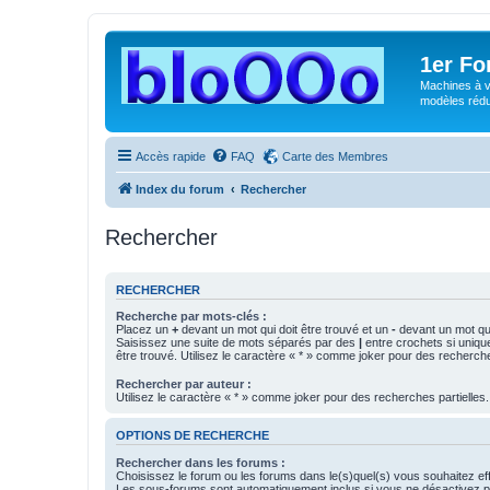
1er F
Machines à v
modèles rédui
Accès rapide
FAQ
Carte des Membres
Index du forum
Rechercher
Rechercher
RECHERCHER
Recherche par mots-clés :
Placez un
+
devant un mot qui doit être trouvé et un
-
devant un mot qui
Saisissez une suite de mots séparés par des
|
entre crochets si uniqu
être trouvé. Utilisez le caractère « * » comme joker pour des recherche
Rechercher par auteur :
Utilisez le caractère « * » comme joker pour des recherches partielles.
OPTIONS DE RECHERCHE
Rechercher dans les forums :
Choisissez le forum ou les forums dans le(s)quel(s) vous souhaitez ef
Les sous-forums sont automatiquement inclus si vous ne désactivez pa