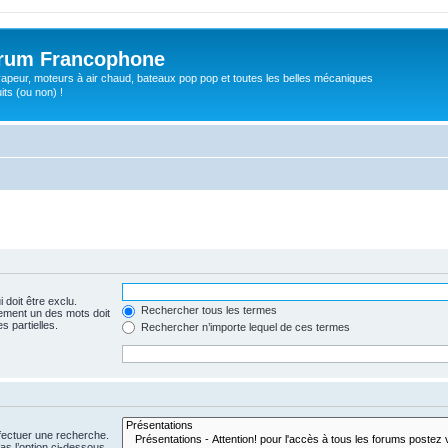
orum Francophone
apeur, moteurs à air chaud, bateaux pop pop et toutes les belles mécaniques
ts (ou non) !
 doit être exclu.
Rechercher tous les termes
ement un des mots doit
s partielles.
Rechercher n’importe lequel de ces termes
fectuer une recherche.
s l’option ci-dessous