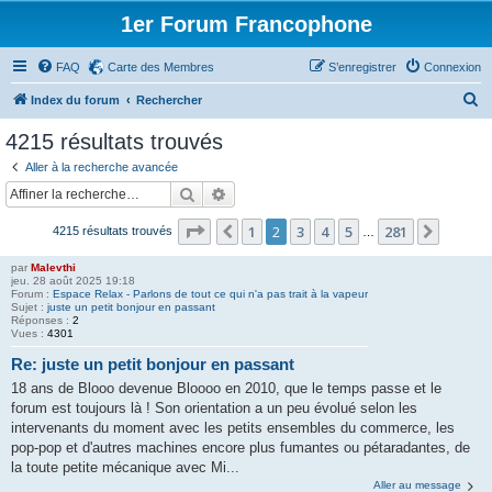
1er Forum Francophone
FAQ
Carte des Membres
S’enregistrer
Connexion
R
Index du forum
Rechercher
e
4215 résultats trouvés
c
Aller à la recherche avancée
h
Rechercher
Recherche avancée
e
Page
2
sur
281
1
2
3
4
5
281
Précédente
Suivan
4215 résultats trouvés
r
…
c
par
Malevthi
jeu. 28 août 2025 19:18
h
Forum :
Espace Relax - Parlons de tout ce qui n'a pas trait à la vapeur
Sujet :
juste un petit bonjour en passant
e
Réponses :
2
Vues :
4301
r
Re: juste un petit bonjour en passant
18 ans de Blooo devenue Bloooo en 2010, que le temps passe et le
forum est toujours là ! Son orientation a un peu évolué selon les
intervenants du moment avec les petits ensembles du commerce, les
pop-pop et d'autres machines encore plus fumantes ou pétaradantes, de
la toute petite mécanique avec Mi...
Aller au message