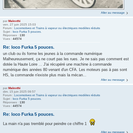
Aller au message
par
Malevthi
ven. 27 juin 2025 15:03
Forum :
Locomotives et Trains à vapeur ou électriques modèles réduits
Sujet :
loco Furka 5 pouces.
Réponses :
130
Vues :
44574
Re: loco Furka 5 pouces.
un club ou ils forme les jeunes à la commande numérique
Malheureusement, ça ne court pas les rues. Je ne sais pas comment est
dotée la Haute Loire ... J'ai récupéré une machine à commande
numérique des années 80 venant d'un CFA. Les moteurs pas à pas sont
HS, la commande n'existe plus mais la mécan...
Aller au message
par
Malevthi
dim. 15 juin 2025 09:57
Forum :
Locomotives et Trains à vapeur ou électriques modèles réduits
Sujet :
loco Furka 5 pouces.
Réponses :
130
Vues :
44574
Re: loco Furka 5 pouces.
La main n'a pas tremblé pour peindre ce chiffre 1
Aller au message