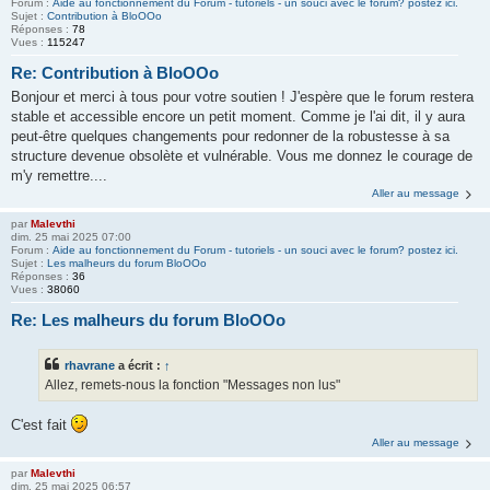
Forum :
Aide au fonctionnement du Forum - tutoriels - un souci avec le forum? postez ici.
Sujet :
Contribution à BloOOo
Réponses :
78
Vues :
115247
Re: Contribution à BloOOo
Bonjour et merci à tous pour votre soutien ! J'espère que le forum restera
stable et accessible encore un petit moment. Comme je l'ai dit, il y aura
peut-être quelques changements pour redonner de la robustesse à sa
structure devenue obsolète et vulnérable. Vous me donnez le courage de
m'y remettre....
Aller au message
par
Malevthi
dim. 25 mai 2025 07:00
Forum :
Aide au fonctionnement du Forum - tutoriels - un souci avec le forum? postez ici.
Sujet :
Les malheurs du forum BloOOo
Réponses :
36
Vues :
38060
Re: Les malheurs du forum BloOOo
rhavrane
a écrit :
↑
Allez, remets-nous la fonction "Messages non lus"
C'est fait
Aller au message
par
Malevthi
dim. 25 mai 2025 06:57