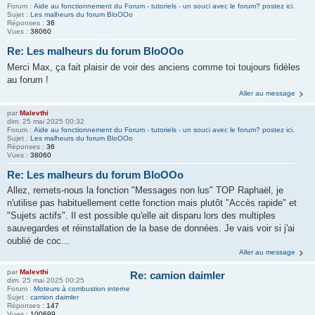
Forum :
Aide au fonctionnement du Forum - tutoriels - un souci avec le forum? postez ici.
Sujet :
Les malheurs du forum BloOOo
Réponses :
36
Vues :
38060
Re: Les malheurs du forum BloOOo
Merci Max, ça fait plaisir de voir des anciens comme toi toujours fidèles
au forum !
Aller au message
par
Malevthi
dim. 25 mai 2025 00:32
Forum :
Aide au fonctionnement du Forum - tutoriels - un souci avec le forum? postez ici.
Sujet :
Les malheurs du forum BloOOo
Réponses :
36
Vues :
38060
Re: Les malheurs du forum BloOOo
Allez, remets-nous la fonction "Messages non lus" TOP Raphaël, je
n'utilise pas habituellement cette fonction mais plutôt "Accès rapide" et
"Sujets actifs". Il est possible qu'elle ait disparu lors des multiples
sauvegardes et réinstallation de la base de données. Je vais voir si j'ai
oublié de coc...
Aller au message
par
Malevthi
Re: camion daimler
dim. 25 mai 2025 00:25
Forum :
Moteurs à combustion interne
Sujet :
camion daimler
Réponses :
147
Vues :
100699