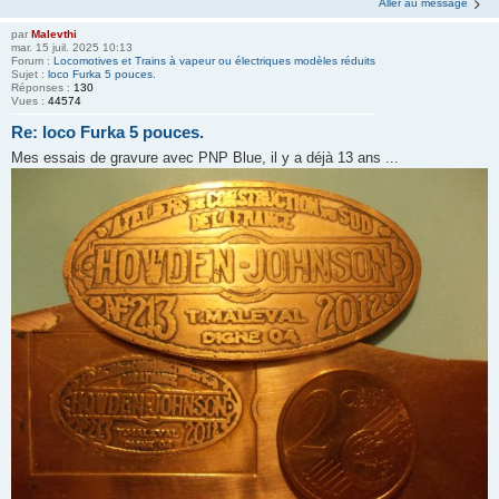
Aller au message
par
Malevthi
mar. 15 juil. 2025 10:13
Forum :
Locomotives et Trains à vapeur ou électriques modèles réduits
Sujet :
loco Furka 5 pouces.
Réponses :
130
Vues :
44574
Re: loco Furka 5 pouces.
Mes essais de gravure avec PNP Blue, il y a déjà 13 ans ...