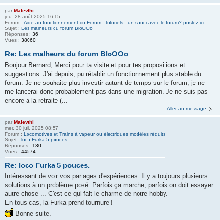
par
Malevthi
jeu. 28 août 2025 16:15
Forum :
Aide au fonctionnement du Forum - tutoriels - un souci avec le forum? postez ici.
Sujet :
Les malheurs du forum BloOOo
Réponses :
36
Vues :
38060
Re: Les malheurs du forum BloOOo
Bonjour Bernard, Merci pour ta visite et pour tes propositions et
suggestions. J'ai depuis, pu rétablir un fonctionnement plus stable du
forum. Je ne souhaite plus investir autant de temps sur le forum, je ne
me lancerai donc probablement pas dans une migration. Je ne suis pas
encore à la retraite (...
Aller au message
par
Malevthi
mer. 30 juil. 2025 08:57
Forum :
Locomotives et Trains à vapeur ou électriques modèles réduits
Sujet :
loco Furka 5 pouces.
Réponses :
130
Vues :
44574
Re: loco Furka 5 pouces.
Intéressant de voir vos partages d'expériences. Il y a toujours plusieurs
solutions à un problème posé. Parfois ça marche, parfois on doit essayer
autre chose ... C'est ce qui fait le charme de notre hobby.
En tous cas, la Furka prend tournure !
Bonne suite.