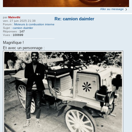
Aller au message
par
Malevthi
Re: camion daimler
ven. 27 juin 2025 21:38
Forum :
Moteurs à combustion interne
Sujet :
camion daimler
Réponses :
147
Vues :
100699
Magnifique !
Et avec un personnage :