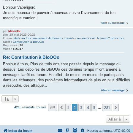
Bonjour Vaperigord,
Je suis heureux de pouvoir à nouveau suivre l'avancement de ton
magnifique camion !
Aller au message
par
Malevthi
dim. 25 mai 2025 00:23
Forum :
Aide au fonctionnement du Forum - tutoriels - un souci avec le forum? postez ici.
Sujet :
Contribution à BloOOo
Réponses :
78
Vues :
115247
Re: Contribution à BloOOo
Bonjour à tous, Plus de trois ans sont passés depuis le message ci-
dessus. Les déboires de BloOOo ces derniers temps m'ont amené à
envisager l'arrêt du forum. En effet, de moins en moins de participants
dans les échanges, des problèmes informatiques de plus en plus difficiles
à résoudre, des attaque...
Aller au message
Page
2
sur
281
1
2
3
4
5
281
Précédente
Suivan
4215 résultats trouvés
…
Aller à
Index du forum
Heures au format
UTC+02:00