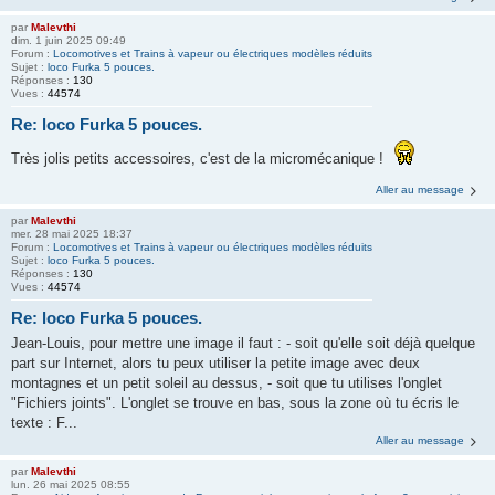
par
Malevthi
dim. 1 juin 2025 09:49
Forum :
Locomotives et Trains à vapeur ou électriques modèles réduits
Sujet :
loco Furka 5 pouces.
Réponses :
130
Vues :
44574
Re: loco Furka 5 pouces.
Très jolis petits accessoires, c'est de la micromécanique !
Aller au message
par
Malevthi
mer. 28 mai 2025 18:37
Forum :
Locomotives et Trains à vapeur ou électriques modèles réduits
Sujet :
loco Furka 5 pouces.
Réponses :
130
Vues :
44574
Re: loco Furka 5 pouces.
Jean-Louis, pour mettre une image il faut : - soit qu'elle soit déjà quelque
part sur Internet, alors tu peux utiliser la petite image avec deux
montagnes et un petit soleil au dessus, - soit que tu utilises l'onglet
"Fichiers joints". L'onglet se trouve en bas, sous la zone où tu écris le
texte : F...
Aller au message
par
Malevthi
lun. 26 mai 2025 08:55