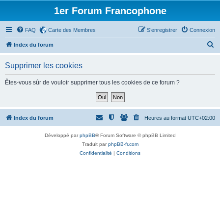
1er Forum Francophone
FAQ
Carte des Membres
S’enregistrer
Connexion
R
Index du forum
e
Supprimer les cookies
c
h
Êtes-vous sûr de vouloir supprimer tous les cookies de ce forum ?
e
r
c
Index du forum
Heures au format
UTC+02:00
h
Développé par
phpBB
® Forum Software © phpBB Limited
e
Traduit par
phpBB-fr.com
r
Confidentialité
|
Conditions