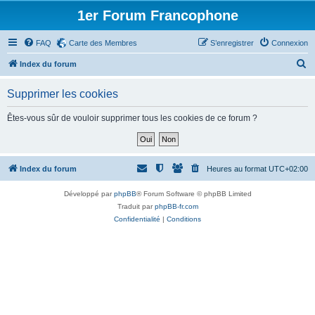
1er Forum Francophone
FAQ
Carte des Membres
S’enregistrer
Connexion
R
Index du forum
e
Supprimer les cookies
c
h
Êtes-vous sûr de vouloir supprimer tous les cookies de ce forum ?
e
r
c
Index du forum
Heures au format
UTC+02:00
h
Développé par
phpBB
® Forum Software © phpBB Limited
e
Traduit par
phpBB-fr.com
r
Confidentialité
|
Conditions