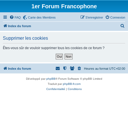
1er Forum Francophone
FAQ
Carte des Membres
S’enregistrer
Connexion
R
Index du forum
e
Supprimer les cookies
c
h
Êtes-vous sûr de vouloir supprimer tous les cookies de ce forum ?
e
r
c
Index du forum
Heures au format
UTC+02:00
h
Développé par
phpBB
® Forum Software © phpBB Limited
e
Traduit par
phpBB-fr.com
r
Confidentialité
|
Conditions