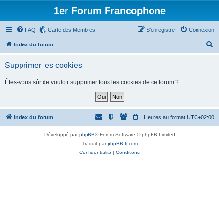
1er Forum Francophone
FAQ
Carte des Membres
S’enregistrer
Connexion
R
Index du forum
e
Supprimer les cookies
c
h
Êtes-vous sûr de vouloir supprimer tous les cookies de ce forum ?
e
r
c
Index du forum
Heures au format
UTC+02:00
h
Développé par
phpBB
® Forum Software © phpBB Limited
e
Traduit par
phpBB-fr.com
r
Confidentialité
|
Conditions