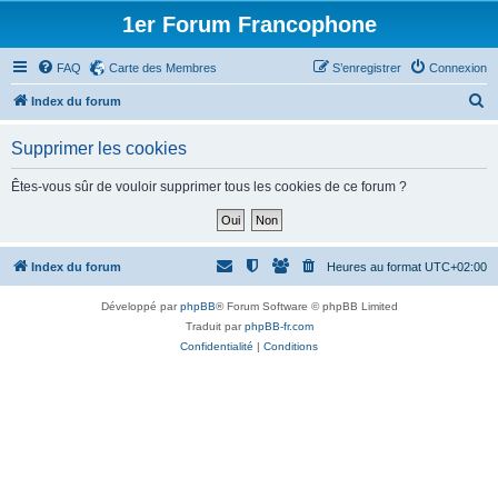
1er Forum Francophone
FAQ
Carte des Membres
S’enregistrer
Connexion
R
Index du forum
e
Supprimer les cookies
c
h
Êtes-vous sûr de vouloir supprimer tous les cookies de ce forum ?
e
r
c
Index du forum
Heures au format
UTC+02:00
h
Développé par
phpBB
® Forum Software © phpBB Limited
e
Traduit par
phpBB-fr.com
r
Confidentialité
|
Conditions