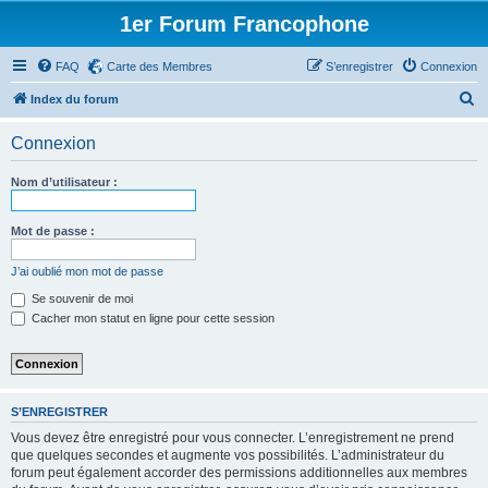
1er Forum Francophone
FAQ
Carte des Membres
S’enregistrer
Connexion
R
Index du forum
e
Connexion
c
h
Nom d’utilisateur :
e
r
Mot de passe :
c
J’ai oublié mon mot de passe
h
Se souvenir de moi
e
Cacher mon statut en ligne pour cette session
r
S’ENREGISTRER
Vous devez être enregistré pour vous connecter. L’enregistrement ne prend
que quelques secondes et augmente vos possibilités. L’administrateur du
forum peut également accorder des permissions additionnelles aux membres