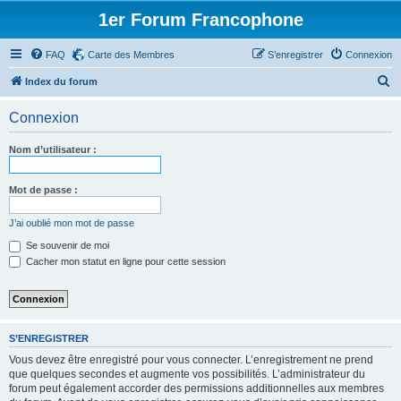
1er Forum Francophone
FAQ
Carte des Membres
S’enregistrer
Connexion
R
Index du forum
e
Connexion
c
h
Nom d’utilisateur :
e
r
Mot de passe :
c
J’ai oublié mon mot de passe
h
Se souvenir de moi
e
Cacher mon statut en ligne pour cette session
r
S’ENREGISTRER
Vous devez être enregistré pour vous connecter. L’enregistrement ne prend
que quelques secondes et augmente vos possibilités. L’administrateur du
forum peut également accorder des permissions additionnelles aux membres