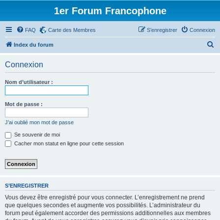
1er Forum Francophone
FAQ
Carte des Membres
S’enregistrer
Connexion
R
Index du forum
e
Connexion
c
h
Nom d’utilisateur :
e
r
Mot de passe :
c
J’ai oublié mon mot de passe
h
Se souvenir de moi
e
Cacher mon statut en ligne pour cette session
r
S’ENREGISTRER
Vous devez être enregistré pour vous connecter. L’enregistrement ne prend
que quelques secondes et augmente vos possibilités. L’administrateur du
forum peut également accorder des permissions additionnelles aux membres