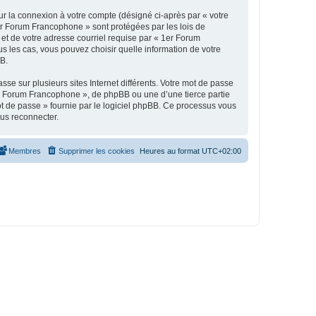
ur la connexion à votre compte (désigné ci-après par « votre
1er Forum Francophone » sont protégées par les lois de
et de votre adresse courriel requise par « 1er Forum
s les cas, vous pouvez choisir quelle information de votre
BB.
se sur plusieurs sites Internet différents. Votre mot de passe
r Forum Francophone », de phpBB ou une d’une tierce partie
ot de passe » fournie par le logiciel phpBB. Ce processus vous
ous reconnecter.
Membres
Supprimer les cookies
Heures au format
UTC+02:00