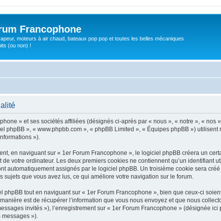
orum Francophone
apeur, moteurs à air chaud, bateaux pop pop et toutes les belles mécaniques
ts (ou non) !
alité
hone » et ses sociétés affiliées (désignés ci-après par « nous », « notre », « nos 
giciel phpBB », « www.phpbb.com », « phpBB Limited », « Équipes phpBB ») utilisent 
informations »).
t, en naviguant sur « 1er Forum Francophone », le logiciel phpBB créera un certain
 de votre ordinateur. Les deux premiers cookies ne contiennent qu’un identifiant util
 sont automatiquement assignés par le logiciel phpBB. Un troisième cookie sera créé
es sujets que vous avez lus, ce qui améliore votre navigation sur le forum.
l phpBB tout en naviguant sur « 1er Forum Francophone », bien que ceux-ci soient
nière est de récupérer l’information que vous nous envoyez et que nous collectons. 
 messages invités »), l’enregistrement sur « 1er Forum Francophone » (désignée ic
os messages »).