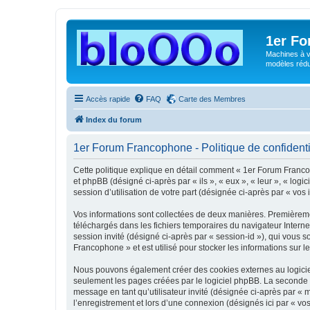
1er F
Machines à v
modèles rédui
Accès rapide
FAQ
Carte des Membres
Index du forum
1er Forum Francophone - Politique de confidenti
Cette politique explique en détail comment « 1er Forum Francop
et phpBB (désigné ci-après par « ils », « eux », « leur », « lo
session d’utilisation de votre part (désignée ci-après par « vos 
Vos informations sont collectées de deux manières. Premièremen
téléchargés dans les fichiers temporaires du navigateur Internet
session invité (désigné ci-après par « session-id »), qui vous
Francophone » et est utilisé pour stocker les informations sur l
Nous pouvons également créer des cookies externes au logicie
seulement les pages créées par le logiciel phpBB. La seconde ma
message en tant qu’utilisateur invité (désignée ci-après par «
l’enregistrement et lors d’une connexion (désignés ici par « v