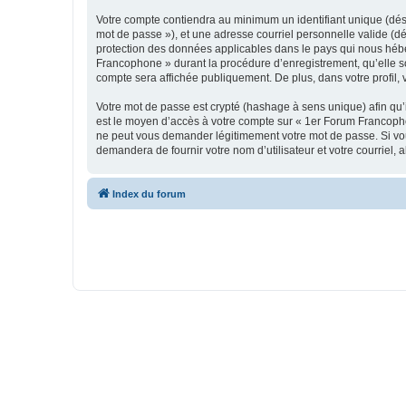
Votre compte contiendra au minimum un identifiant unique (dési
mot de passe »), et une adresse courriel personnelle valide (d
protection des données applicables dans le pays qui nous héber
Francophone » durant la procédure d’enregistrement, qu’elle so
compte sera affichée publiquement. De plus, dans votre profil, 
Votre mot de passe est crypté (hashage à sens unique) afin qu’i
est le moyen d’accès à votre compte sur « 1er Forum Francoph
ne peut vous demander légitimement votre mot de passe. Si vous
demandera de fournir votre nom d’utilisateur et votre courriel
Index du forum