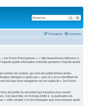
Rechercher
Recherche avanc
S’enregistrer
Connexion
», « 1er Forum Francophone », « http://www.bloooo.fr/forums »)
n’importe quelle information collectée pendant n’importe quelle
 nombre de cookies, qui sont des petits fichiers textes
isateur (désigné ci-après par « user-id ») et un identifiant de
 une fois que vous naviguerez sur les sujets de « 1er Forum
 hors de portée du document qui est prévu pour couvrir
Ceci peut être, et n’est pas limité à : la publication de
i par « votre compte ») et les messages que vous envoyez après