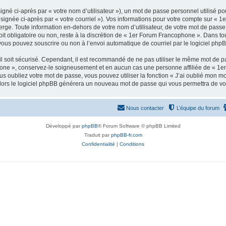
gné ci-après par « votre nom d’utilisateur »), un mot de passe personnel utilisé po
ésignée ci-après par « votre courriel »). Vos informations pour votre compte sur « 
ge. Toute information en-dehors de votre nom d’utilisateur, de votre mot de passe 
it obligatoire ou non, reste à la discrétion de « 1er Forum Francophone ». Dans tou
vous pouvez souscrire ou non à l’envoi automatique de courriel par le logiciel php
l soit sécurisé. Cependant, il est recommandé de ne pas utiliser le même mot de pas
one », conservez-le soigneusement et en aucun cas une personne affiliée de « 1e
 oubliez votre mot de passe, vous pouvez utiliser la fonction « J’ai oublié mon m
, alors le logiciel phpBB générera un nouveau mot de passe qui vous permettra de v
Nous contacter
L’équipe du forum
Développé par
phpBB
® Forum Software © phpBB Limited
Traduit par
phpBB-fr.com
Confidentialité
|
Conditions