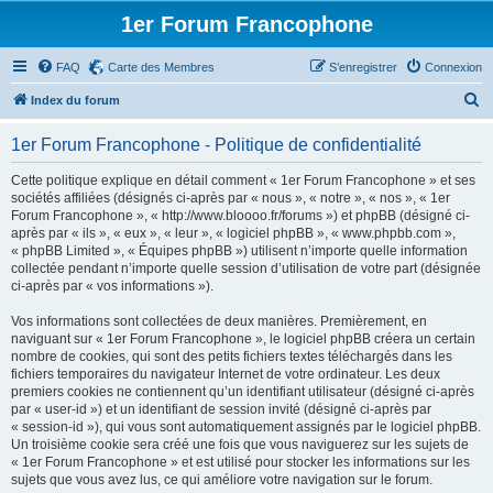
1er Forum Francophone
FAQ
Carte des Membres
S’enregistrer
Connexion
R
Index du forum
e
1er Forum Francophone - Politique de confidentialité
c
h
Cette politique explique en détail comment « 1er Forum Francophone » et ses
sociétés affiliées (désignés ci-après par « nous », « notre », « nos », « 1er
e
Forum Francophone », « http://www.bloooo.fr/forums ») et phpBB (désigné ci-
r
après par « ils », « eux », « leur », « logiciel phpBB », « www.phpbb.com »,
« phpBB Limited », « Équipes phpBB ») utilisent n’importe quelle information
c
collectée pendant n’importe quelle session d’utilisation de votre part (désignée
h
ci-après par « vos informations »).
e
Vos informations sont collectées de deux manières. Premièrement, en
r
naviguant sur « 1er Forum Francophone », le logiciel phpBB créera un certain
nombre de cookies, qui sont des petits fichiers textes téléchargés dans les
fichiers temporaires du navigateur Internet de votre ordinateur. Les deux
premiers cookies ne contiennent qu’un identifiant utilisateur (désigné ci-après
par « user-id ») et un identifiant de session invité (désigné ci-après par
« session-id »), qui vous sont automatiquement assignés par le logiciel phpBB.
Un troisième cookie sera créé une fois que vous naviguerez sur les sujets de
« 1er Forum Francophone » et est utilisé pour stocker les informations sur les
sujets que vous avez lus, ce qui améliore votre navigation sur le forum.