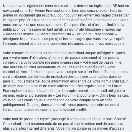
Nous pouvons également créer des cookies externes au logiciel phpBB tout en
naviguant sur « 1er Forum Francophone », bien que ceux-ci soient hors de
portée du document qui est prévu pour couvrir seulement les pages créées par
le logiciel phpBB. La seconde manière est de récupérer l’information que vous
nous envoyez et que nous collectons. Ceci peut être, et n’est pas limité à : la
publication de message en tant qu’utilisateur invité (désignée ci-après par
« messages invités »), l’enregistrement sur « 1er Forum Francophone »
(désignée ici par « votre compte ») et les messages que vous envoyez après
l’enregistrement et lors d’une connexion (désignés ici par « vos messages »).
Votre compte contiendra au minimum un identifiant unique (désigné ci-après
par « votre nom d’utilisateur »), un mot de passe personnel utilisé pour la
connexion à votre compte (désigné ci-après par « votre mot de passe »), et
une adresse courriel personnelle valide (désignée ci-après par « votre
courriel »). Vos informations pour votre compte sur « 1er Forum Francophone »
sont protégées par les lois de protection des données applicables dans le
pays qui nous héberge. Toute information en-dehors de votre nom d’utilisateur,
de votre mot de passe et de votre adresse courriel requise par « 1er Forum
Francophone » durant la procédure d’enregistrement, qu’elle soit obligatoire
ou non, reste à la discrétion de « 1er Forum Francophone ». Dans tous les cas,
vous pouvez choisir quelle information de votre compte sera affichée
publiquement. De plus, dans votre profil, vous pouvez souscrire ou non à
l’envoi automatique de courriel par le logiciel phpBB.
Votre mot de passe est crypté (hashage à sens unique) afin qu’il soit sécurisé.
Cependant, il est recommandé de ne pas utiliser le même mot de passe sur
plusieurs sites Internet différents. Votre mot de passe est le moyen d’accès à