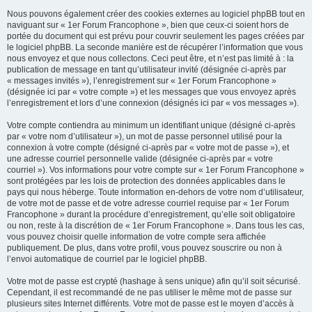
Nous pouvons également créer des cookies externes au logiciel phpBB tout en
naviguant sur « 1er Forum Francophone », bien que ceux-ci soient hors de
portée du document qui est prévu pour couvrir seulement les pages créées par
le logiciel phpBB. La seconde manière est de récupérer l’information que vous
nous envoyez et que nous collectons. Ceci peut être, et n’est pas limité à : la
publication de message en tant qu’utilisateur invité (désignée ci-après par
« messages invités »), l’enregistrement sur « 1er Forum Francophone »
(désignée ici par « votre compte ») et les messages que vous envoyez après
l’enregistrement et lors d’une connexion (désignés ici par « vos messages »).
Votre compte contiendra au minimum un identifiant unique (désigné ci-après
par « votre nom d’utilisateur »), un mot de passe personnel utilisé pour la
connexion à votre compte (désigné ci-après par « votre mot de passe »), et
une adresse courriel personnelle valide (désignée ci-après par « votre
courriel »). Vos informations pour votre compte sur « 1er Forum Francophone »
sont protégées par les lois de protection des données applicables dans le
pays qui nous héberge. Toute information en-dehors de votre nom d’utilisateur,
de votre mot de passe et de votre adresse courriel requise par « 1er Forum
Francophone » durant la procédure d’enregistrement, qu’elle soit obligatoire
ou non, reste à la discrétion de « 1er Forum Francophone ». Dans tous les cas,
vous pouvez choisir quelle information de votre compte sera affichée
publiquement. De plus, dans votre profil, vous pouvez souscrire ou non à
l’envoi automatique de courriel par le logiciel phpBB.
Votre mot de passe est crypté (hashage à sens unique) afin qu’il soit sécurisé.
Cependant, il est recommandé de ne pas utiliser le même mot de passe sur
plusieurs sites Internet différents. Votre mot de passe est le moyen d’accès à