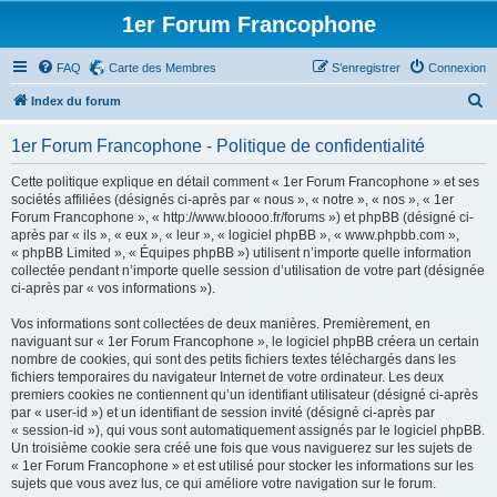
1er Forum Francophone
FAQ
Carte des Membres
S’enregistrer
Connexion
R
Index du forum
e
1er Forum Francophone - Politique de confidentialité
c
h
Cette politique explique en détail comment « 1er Forum Francophone » et ses
sociétés affiliées (désignés ci-après par « nous », « notre », « nos », « 1er
e
Forum Francophone », « http://www.bloooo.fr/forums ») et phpBB (désigné ci-
r
après par « ils », « eux », « leur », « logiciel phpBB », « www.phpbb.com »,
« phpBB Limited », « Équipes phpBB ») utilisent n’importe quelle information
c
collectée pendant n’importe quelle session d’utilisation de votre part (désignée
h
ci-après par « vos informations »).
e
Vos informations sont collectées de deux manières. Premièrement, en
r
naviguant sur « 1er Forum Francophone », le logiciel phpBB créera un certain
nombre de cookies, qui sont des petits fichiers textes téléchargés dans les
fichiers temporaires du navigateur Internet de votre ordinateur. Les deux
premiers cookies ne contiennent qu’un identifiant utilisateur (désigné ci-après
par « user-id ») et un identifiant de session invité (désigné ci-après par
« session-id »), qui vous sont automatiquement assignés par le logiciel phpBB.
Un troisième cookie sera créé une fois que vous naviguerez sur les sujets de
« 1er Forum Francophone » et est utilisé pour stocker les informations sur les
sujets que vous avez lus, ce qui améliore votre navigation sur le forum.