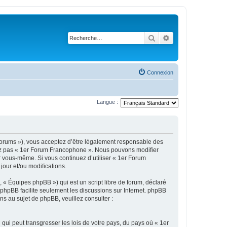
Rechercher
Recherche avanc
Connexion
Langue :
forums »), vous acceptez d’être légalement responsable des
isez pas « 1er Forum Francophone ». Nous pouvons modifier
ar vous-même. Si vous continuez d’utiliser « 1er Forum
our et/ou modifications.
 « Équipes phpBB ») qui est un script libre de forum, déclaré
l phpBB facilite seulement les discussions sur Internet. phpBB
 au sujet de phpBB, veuillez consulter :
qui peut transgresser les lois de votre pays, du pays où « 1er