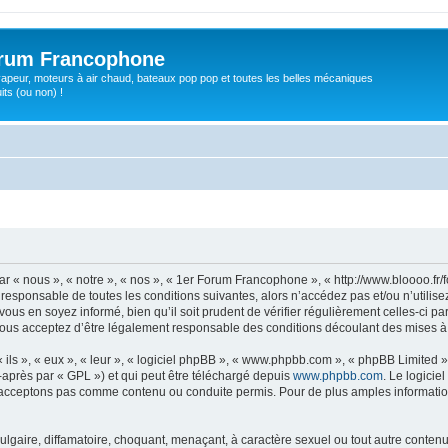
orum Francophone
apeur, moteurs à air chaud, bateaux pop pop et toutes les belles mécaniques
ts (ou non) !
 « nous », « notre », « nos », « 1er Forum Francophone », « http://www.bloooo.fr/
 responsable de toutes les conditions suivantes, alors n’accédez pas et/ou n’util
vous en soyez informé, bien qu’il soit prudent de vérifier régulièrement celles-ci p
us acceptez d’être légalement responsable des conditions découlant des mises à j
ls », « eux », « leur », « logiciel phpBB », « www.phpbb.com », « phpBB Limited »,
-après par « GPL ») et qui peut être téléchargé depuis
www.phpbb.com
. Le logicie
acceptons pas comme contenu ou conduite permis. Pour de plus amples informations
gaire, diffamatoire, choquant, menaçant, à caractère sexuel ou tout autre contenu 