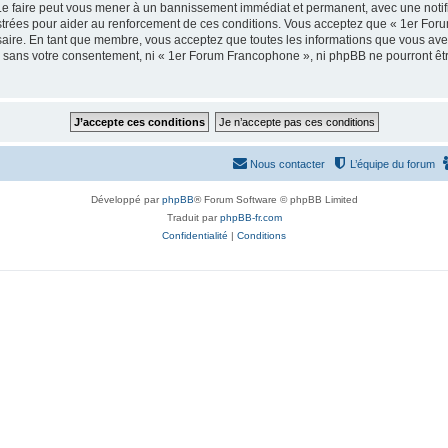
e faire peut vous mener à un bannissement immédiat et permanent, avec une notifica
strées pour aider au renforcement de ces conditions. Vous acceptez que « 1er For
saire. En tant que membre, vous acceptez que toutes les informations que vous av
tie sans votre consentement, ni « 1er Forum Francophone », ni phpBB ne pourront ê
Nous contacter
L’équipe du forum
Développé par
phpBB
® Forum Software © phpBB Limited
Traduit par
phpBB-fr.com
Confidentialité
|
Conditions