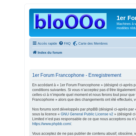
1er F
Machines à v
modèles rédui
Accès rapide
FAQ
Carte des Membres
Index du forum
1er Forum Francophone - Enregistrement
En accédant à « 1er Forum Francophone » (désigné ci-après par
conditions suivantes. Si vous n’acceptez pas d’être légalement
celles-ci à n’importe quel moment et nous ferons tout pour que 
Francophone » alors que des changements ont été effectués, vo
Nos forums sont développés par phpBB (désigné ci-après par « i
sous la licence «
GNU General Public License v2
» (désigné ci
Limited n’est pas responsable de ce que nous acceptons ou n’
https://www.phpbb.com/
.
Vous acceptez de ne pas publier de contenu abusif, obscène, vul