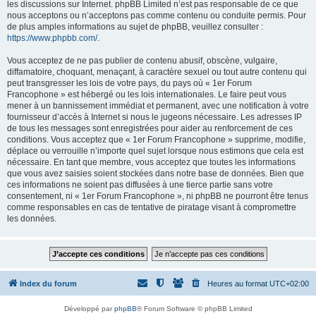
les discussions sur Internet. phpBB Limited n’est pas responsable de ce que
nous acceptons ou n’acceptons pas comme contenu ou conduite permis. Pour
de plus amples informations au sujet de phpBB, veuillez consulter :
https://www.phpbb.com/
.
Vous acceptez de ne pas publier de contenu abusif, obscène, vulgaire,
diffamatoire, choquant, menaçant, à caractère sexuel ou tout autre contenu qui
peut transgresser les lois de votre pays, du pays où « 1er Forum
Francophone » est hébergé ou les lois internationales. Le faire peut vous
mener à un bannissement immédiat et permanent, avec une notification à votre
fournisseur d’accès à Internet si nous le jugeons nécessaire. Les adresses IP
de tous les messages sont enregistrées pour aider au renforcement de ces
conditions. Vous acceptez que « 1er Forum Francophone » supprime, modifie,
déplace ou verrouille n’importe quel sujet lorsque nous estimons que cela est
nécessaire. En tant que membre, vous acceptez que toutes les informations
que vous avez saisies soient stockées dans notre base de données. Bien que
ces informations ne soient pas diffusées à une tierce partie sans votre
consentement, ni « 1er Forum Francophone », ni phpBB ne pourront être tenus
comme responsables en cas de tentative de piratage visant à compromettre
les données.
Index du forum
Heures au format
UTC+02:00
Développé par
phpBB
® Forum Software © phpBB Limited