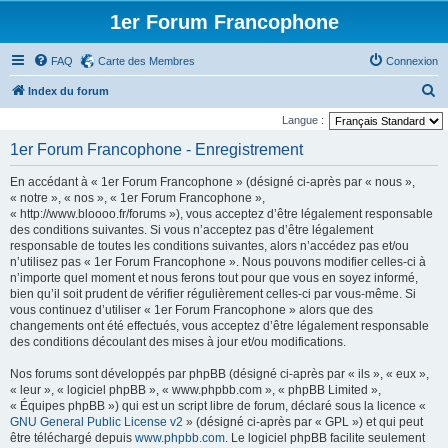
1er Forum Francophone
FAQ
Carte des Membres
Connexion
R
Index du forum
e
Langue :
c
1er Forum Francophone - Enregistrement
h
En accédant à « 1er Forum Francophone » (désigné ci-après par « nous »,
e
« notre », « nos », « 1er Forum Francophone »,
r
« http://www.bloooo.fr/forums »), vous acceptez d’être légalement responsable
des conditions suivantes. Si vous n’acceptez pas d’être légalement
c
responsable de toutes les conditions suivantes, alors n’accédez pas et/ou
h
n’utilisez pas « 1er Forum Francophone ». Nous pouvons modifier celles-ci à
n’importe quel moment et nous ferons tout pour que vous en soyez informé,
e
bien qu’il soit prudent de vérifier régulièrement celles-ci par vous-même. Si
r
vous continuez d’utiliser « 1er Forum Francophone » alors que des
changements ont été effectués, vous acceptez d’être légalement responsable
des conditions découlant des mises à jour et/ou modifications.
Nos forums sont développés par phpBB (désigné ci-après par « ils », « eux »,
« leur », « logiciel phpBB », « www.phpbb.com », « phpBB Limited »,
« Équipes phpBB ») qui est un script libre de forum, déclaré sous la licence «
GNU General Public License v2
» (désigné ci-après par « GPL ») et qui peut
être téléchargé depuis
www.phpbb.com
. Le logiciel phpBB facilite seulement