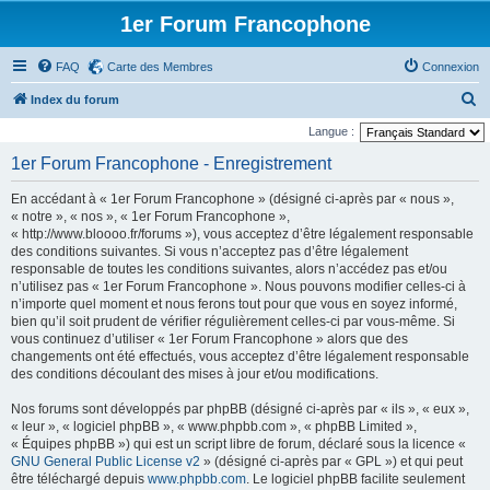
1er Forum Francophone
FAQ
Carte des Membres
Connexion
R
Index du forum
e
Langue :
c
1er Forum Francophone - Enregistrement
h
En accédant à « 1er Forum Francophone » (désigné ci-après par « nous »,
e
« notre », « nos », « 1er Forum Francophone »,
r
« http://www.bloooo.fr/forums »), vous acceptez d’être légalement responsable
des conditions suivantes. Si vous n’acceptez pas d’être légalement
c
responsable de toutes les conditions suivantes, alors n’accédez pas et/ou
h
n’utilisez pas « 1er Forum Francophone ». Nous pouvons modifier celles-ci à
n’importe quel moment et nous ferons tout pour que vous en soyez informé,
e
bien qu’il soit prudent de vérifier régulièrement celles-ci par vous-même. Si
r
vous continuez d’utiliser « 1er Forum Francophone » alors que des
changements ont été effectués, vous acceptez d’être légalement responsable
des conditions découlant des mises à jour et/ou modifications.
Nos forums sont développés par phpBB (désigné ci-après par « ils », « eux »,
« leur », « logiciel phpBB », « www.phpbb.com », « phpBB Limited »,
« Équipes phpBB ») qui est un script libre de forum, déclaré sous la licence «
GNU General Public License v2
» (désigné ci-après par « GPL ») et qui peut
être téléchargé depuis
www.phpbb.com
. Le logiciel phpBB facilite seulement