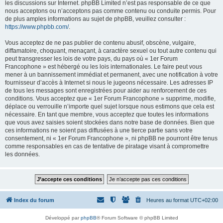
les discussions sur Internet. phpBB Limited n’est pas responsable de ce que
nous acceptons ou n’acceptons pas comme contenu ou conduite permis. Pour
de plus amples informations au sujet de phpBB, veuillez consulter :
https://www.phpbb.com/
.
Vous acceptez de ne pas publier de contenu abusif, obscène, vulgaire,
diffamatoire, choquant, menaçant, à caractère sexuel ou tout autre contenu qui
peut transgresser les lois de votre pays, du pays où « 1er Forum
Francophone » est hébergé ou les lois internationales. Le faire peut vous
mener à un bannissement immédiat et permanent, avec une notification à votre
fournisseur d’accès à Internet si nous le jugeons nécessaire. Les adresses IP
de tous les messages sont enregistrées pour aider au renforcement de ces
conditions. Vous acceptez que « 1er Forum Francophone » supprime, modifie,
déplace ou verrouille n’importe quel sujet lorsque nous estimons que cela est
nécessaire. En tant que membre, vous acceptez que toutes les informations
que vous avez saisies soient stockées dans notre base de données. Bien que
ces informations ne soient pas diffusées à une tierce partie sans votre
consentement, ni « 1er Forum Francophone », ni phpBB ne pourront être tenus
comme responsables en cas de tentative de piratage visant à compromettre
les données.
Index du forum
Heures au format
UTC+02:00
Développé par
phpBB
® Forum Software © phpBB Limited